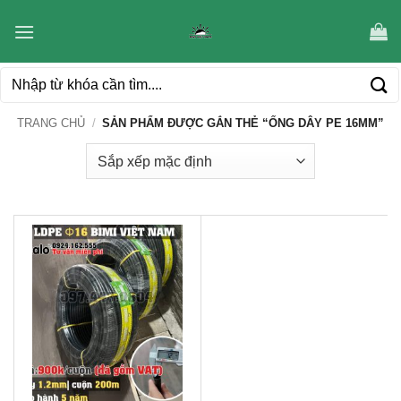
Bỏ
qua
nội
Tìm
dung
kiếm:
TRANG CHỦ
/
SẢN PHẨM ĐƯỢC GẮN THẺ “ỐNG DÂY PE 16MM”