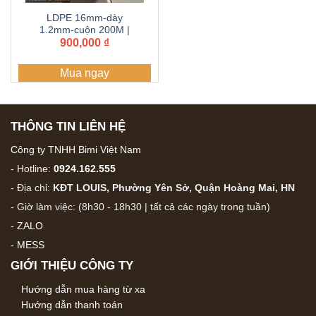
LDPE 16mm-dày
1.2mm-cuộn 200M |
ống, dây tưới PE BIMI
900,000
₫
AGRI | Bảo hành 5
năm
Mua ngay
THÔNG TIN LIÊN HỆ
Công ty TNHH Bimi Việt Nam
- Hotline:
0924.162.555
- Địa chỉ:
KĐT LOUIS, Phường Yên Sở, Quận Hoàng Mai, HN
- Giờ làm việc: (8h30 - 18h30 | tất cả các ngày trong tuần)
-
ZALO
-
MESS
GIỚI THIỆU CÔNG TY
Hướng dẫn mua hàng từ xa
Hướng dẫn thanh toán