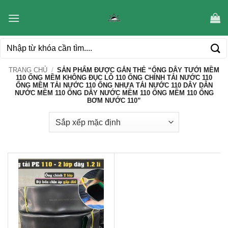
Bỏ
qua
nội
Tìm
dung
kiếm:
TRANG CHỦ
/
SẢN PHẨM ĐƯỢC GẮN THẺ “ỐNG DÂY TƯỚI MỀM
110 ỐNG MỀM KHÔNG ĐỤC LỖ 110 ỐNG CHÍNH TẢI NƯỚC 110
ỐNG MỀM TẢI NƯỚC 110 ỐNG NHỰA TẢI NƯỚC 110 DÂY DẪN
NƯỚC MỀM 110 ỐNG DÂY NƯỚC MỀM 110 ỐNG MỀM 110 ỐNG
BƠM NƯỚC 110”