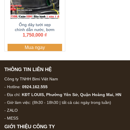
Ống dây tưới xẹp
chính dẫn nước, bơm
nước 110 Dây dẫn tưới
1,750,000
₫
PE , Ống mềm dẫn
nước, ống tải nước| 2
Mua ngay
lớp dày 1.2 li cuộn 50
mét.
THÔNG TIN LIÊN HỆ
Công ty TNHH Bimi Việt Nam
- Hotline:
0924.162.555
- Địa chỉ:
KĐT LOUIS, Phường Yên Sở, Quận Hoàng Mai, HN
- Giờ làm việc: (8h30 - 18h30 | tất cả các ngày trong tuần)
-
ZALO
-
MESS
GIỚI THIỆU CÔNG TY