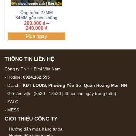
Ống mềm 27MM
34MM gắn béc không
đục lỗ BIMI AGRI | dây
200,000
₫
–
Khoảng
240,000
₫
tưới xẹp, ống dẹp (
giá:
Cuộn 100 mét)
Mua ngay
từ
200,000 ₫
đến
240,000 ₫
THÔNG TIN LIÊN HỆ
Công ty TNHH Bimi Việt Nam
- Hotline:
0924.162.555
- Địa chỉ:
KĐT LOUIS, Phường Yên Sở, Quận Hoàng Mai, HN
- Giờ làm việc: (8h30 - 18h30 | tất cả các ngày trong tuần)
-
ZALO
-
MESS
GIỚI THIỆU CÔNG TY
Hướng dẫn mua hàng từ xa
Hướng dẫn thanh toán