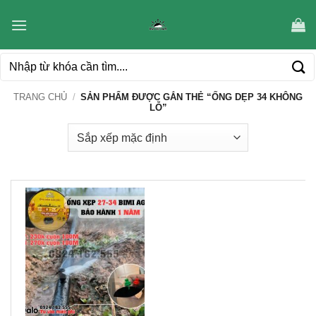
Bỏ
qua
nội
Tìm
dung
kiếm:
TRANG CHỦ
/
SẢN PHẨM ĐƯỢC GẮN THẺ “ỐNG DẸP 34 KHÔNG
LỖ”