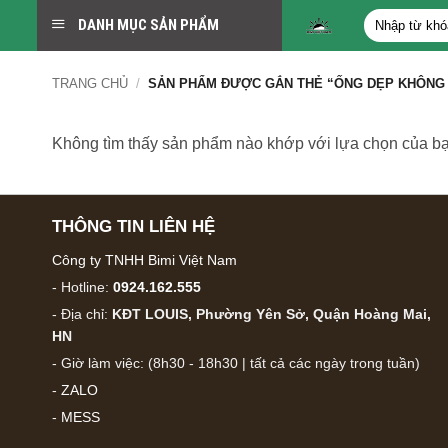
Bỏ
Tìm
DANH MỤC SẢN PHẨM
qua
kiếm:
nội
TRANG CHỦ
/
SẢN PHẨM ĐƯỢC GẮN THẺ “ỐNG DẸP KHÔNG 
dung
Không tìm thấy sản phẩm nào khớp với lựa chọn của bạ
THÔNG TIN LIÊN HỆ
Công ty TNHH Bimi Việt Nam
- Hotline:
0924.162.555
- Địa chỉ:
KĐT LOUIS, Phường Yên Sở, Quận Hoàng Mai,
HN
- Giờ làm việc: (8h30 - 18h30 | tất cả các ngày trong tuần)
-
ZALO
-
MESS