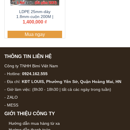
LDPE 25mm-dày
1.8mm-cuộn 200M |
ống, dây tưới PE BIMI
1,400,000
₫
AGRI | Bảo hành 5
năm
Mua ngay
THÔNG TIN LIÊN HỆ
Công ty TNHH Bimi Việt Nam
- Hotline:
0924.162.555
- Địa chỉ:
KĐT LOUIS, Phường Yên Sở, Quận Hoàng Mai, HN
- Giờ làm việc: (8h30 - 18h30 | tất cả các ngày trong tuần)
-
ZALO
-
MESS
GIỚI THIỆU CÔNG TY
Hướng dẫn mua hàng từ xa
Hướng dẫn thanh toán