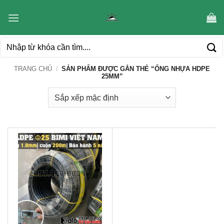
Bỏ
qua
nội
Tìm
dung
kiếm:
TRANG CHỦ
/
SẢN PHẨM ĐƯỢC GẮN THẺ “ỐNG NHỰA HDPE
25MM”