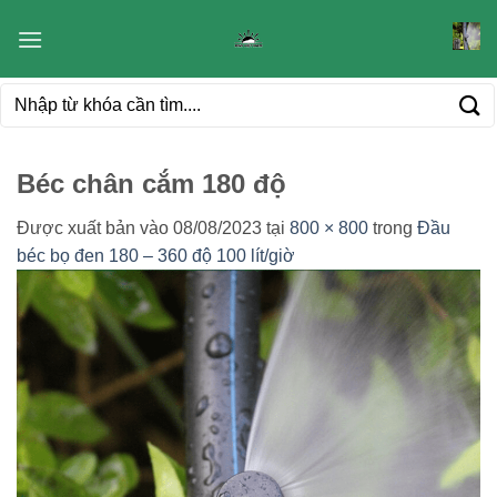
Bỏ
qua
nội
Tìm
dung
kiếm:
Béc chân cắm 180 độ
Được xuất bản vào
08/08/2023
tại
800 × 800
trong
Đầu
béc bọ đen 180 – 360 độ 100 lít/giờ