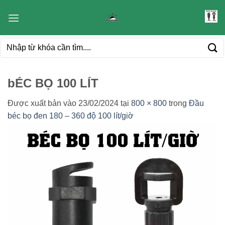
Bỏ
qua
nội
Tìm
dung
kiếm:
bÉC BỌ 100 LÍT
Được xuất bản vào
23/02/2024
tại
800 × 800
trong
Đầu
béc bọ đen 180 – 360 độ 100 lít/giờ