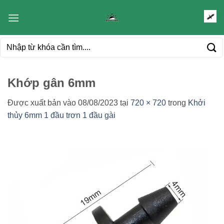
Bỏ
qua
nội
Tìm
dung
kiếm:
Khớp gân 6mm
Được xuất bản vào
08/08/2023
tại
720 × 720
trong
Khởi
thủy 6mm 1 đầu trơn 1 đầu gài