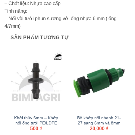
– Chất liệu: Nhựa cao cấp
Tinh năng:
– Nối vòi tưới phun sương với ống nhựa 6 mm ( ống
4/7mm)
SẢN PHẨM TƯƠNG TỰ
Khởi thủy 6mm – Khớp
Bộ khớp nối nhanh 21-
nối ống tưới PE/LDPE
27 sang 6mm và 8mm
6mm 2 đầu gân
500
₫
20,000
₫