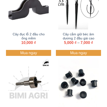
Cây đục lỗ 2 đầu cho
Cây cắm giữ béc âm
ống mềm
dương 2 đầu gài cao
Khoảng
10,000
₫
5,000
33-45cm dùng ống
₫
–
7,000
₫
giá:
6mm
từ
Mua ngay
Mua ngay
5,000 ₫
đến
7,000 ₫