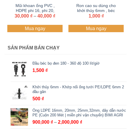
Mũi khoan ống PVC ,
Ron cao su dùng cho
HDPE phi 16, phi 20,
khởi thủy 6mm , béc
Khoảng
30,000
phi 21, phi 27, phi 34
₫
–
40,000
₫
tưới 6mm.
1,000
₫
giá:
từ
Mua ngay
Mua ngay
30,000 ₫
đến
40,000 ₫
SẢN PHẨM BÁN CHẠY
Đầu béc bọ đen 180 - 360 độ 100 lít/giờ
1,500
₫
Khởi thủy 6mm - Khớp nối ống tưới PE/LDPE 6mm 2
đầu gân
500
₫
Ống LDPE 16mm, 20mm, 25mm,32mm, dây dẫn nước
PE (Cuộn 200 Mét | miễn phí vận chuyển) BIMI AGRI
Khoảng
900,000
₫
–
2,000,000
₫
giá: