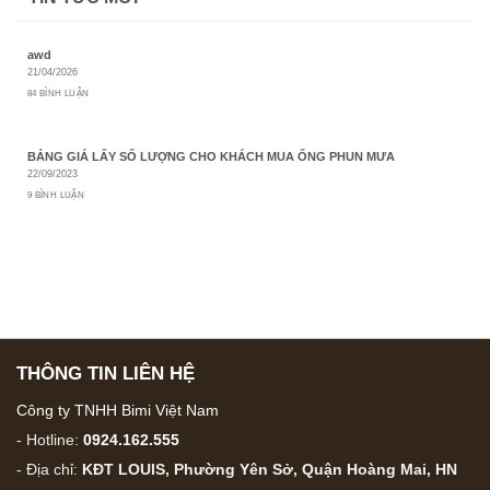
awd
21/04/2026
84 BÌNH LUẬN
BẢNG GIÁ LẤY SỐ LƯỢNG CHO KHÁCH MUA ỐNG PHUN MƯA
22/09/2023
9 BÌNH LUẬN
THÔNG TIN LIÊN HỆ
Công ty TNHH Bimi Việt Nam
- Hotline:
0924.162.555
- Địa chỉ:
KĐT LOUIS, Phường Yên Sở, Quận Hoàng Mai, HN