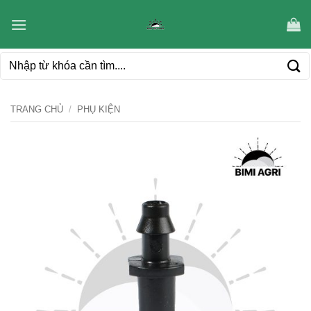
Bỏ
qua
nội
Tìm
dung
kiếm:
TRANG CHỦ
/
PHỤ KIỆN