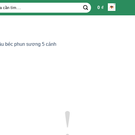
0
₫
u béc phun sương 5 cánh