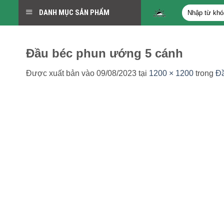
Bỏ
Tìm
DANH MỤC SẢN PHẨM
qua
kiếm:
nội
dung
Đầu béc phun ướng 5 cánh
Được xuất bản vào
09/08/2023
tại
1200 × 1200
trong
Đầ