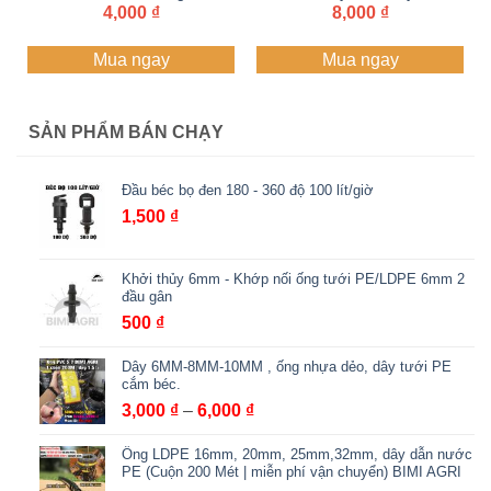
4,000
₫
ngoài 21 | Béc cánh
8,000
₫
bướm
Mua ngay
Mua ngay
SẢN PHẨM BÁN CHẠY
Đầu béc bọ đen 180 - 360 độ 100 lít/giờ
1,500
₫
Khởi thủy 6mm - Khớp nối ống tưới PE/LDPE 6mm 2
đầu gân
500
₫
Dây 6MM-8MM-10MM , ống nhựa dẻo, dây tưới PE
cắm béc.
Khoảng
3,000
₫
–
6,000
₫
giá:
Ống LDPE 16mm, 20mm, 25mm,32mm, dây dẫn nước
từ
PE (Cuộn 200 Mét | miễn phí vận chuyển) BIMI AGRI
3,000 ₫