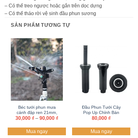
– Có thể treo ngược hoặc gắn trên dọc dựng
– Có thể tháo rời vệ sinh đầu phun sương
SẢN PHẨM TƯƠNG TỰ
Béc tưới phun mưa
Đầu Phun Tưới Cây
cánh đập ren 21mm,
Pop Up Chỉnh Bán
Khoảng
30,000
27mm, 34mm xoay
₫
–
90,000
₫
Kính Phun Tưới Cỏ,
80,000
₫
giá:
360 độ
Sân Vườn
từ
Mua ngay
Mua ngay
30,000 ₫
đến