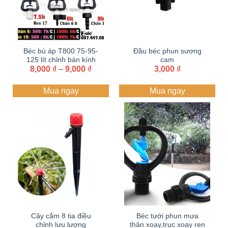
Béc bù áp T800 75-95-
Đầu béc phun sương
125 lít chỉnh bán kính
cam
Khoảng
8,000
từ 1-3 mét
₫
–
9,000
₫
3,000
₫
giá:
từ
Mua ngay
Mua ngay
8,000 ₫
đến
9,000 ₫
Cây cắm 8 tia điều
Béc tưới phun mưa
chỉnh lưu lượng
thân xoay,trục xoay ren