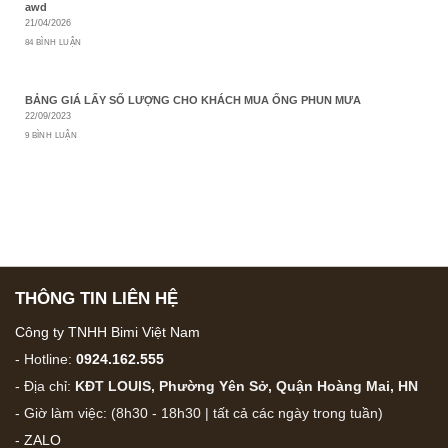
awd
21/04/2026
84 BÌNH LUẬN
BẢNG GIÁ LẤY SỐ LƯỢNG CHO KHÁCH MUA ỐNG PHUN MƯA
22/09/2023
9 BÌNH LUẬN
THÔNG TIN LIÊN HỆ
Công ty TNHH Bimi Việt Nam
- Hotline:
0924.162.555
- Địa chỉ:
KĐT LOUIS, Phường Yên Sở, Quận Hoàng Mai, HN
- Giờ làm việc: (8h30 - 18h30 | tất cả các ngày trong tuần)
-
ZALO