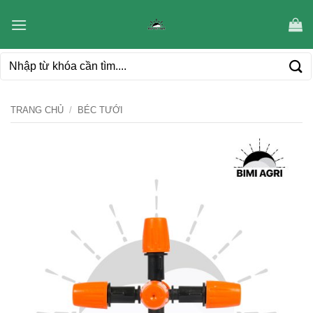
Bỏ
qua
nội
Tìm
dung
kiếm:
TRANG CHỦ
/
BÉC TƯỚI