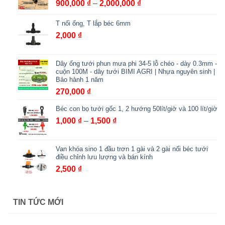
Khoảng
900,000
₫
–
2,000,000
₫
đến
giá:
6,000 ₫
T nối ống, T lắp béc 6mm
từ
900,000 ₫
2,000
₫
đến
2,000,000 ₫
Dây ống tưới phun mưa phi 34-5 lỗ chéo - dày 0.3mm -
cuộn 100M - dây tưới BIMI AGRI | Nhựa nguyên sinh |
Bảo hành 1 năm
270,000
₫
Béc con bọ tưới gốc 1, 2 hướng 50lít/giờ và 100 lít/giờ
Khoảng
1,000
₫
–
1,500
₫
giá:
từ
Van khóa sino 1 đầu trơn 1 gài và 2 gài nối béc tưới
1,000 ₫
điều chỉnh lưu lượng và bán kính
đến
2,500
₫
1,500 ₫
TIN TỨC MỚI