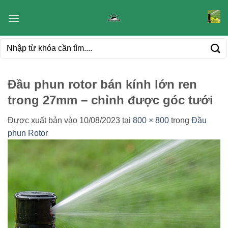
Bỏ
qua
nội
Tìm
dung
kiếm:
Đầu phun rotor bán kính lớn ren
trong 27mm – chỉnh được góc tưới
Được xuất bản vào
10/08/2023
tại
800 × 800
trong
Đầu
phun Rotor