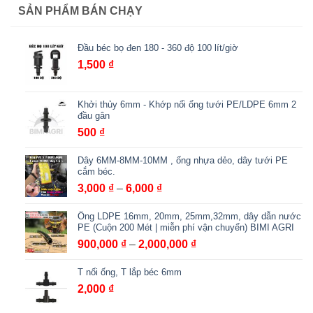
SẢN PHẨM BÁN CHẠY
Đầu béc bọ đen 180 - 360 độ 100 lít/giờ
1,500
₫
Khởi thủy 6mm - Khớp nối ống tưới PE/LDPE 6mm 2
đầu gân
500
₫
Dây 6MM-8MM-10MM , ống nhựa dẻo, dây tưới PE
cắm béc.
Khoảng
3,000
₫
–
6,000
₫
giá:
Ống LDPE 16mm, 20mm, 25mm,32mm, dây dẫn nước
từ
PE (Cuộn 200 Mét | miễn phí vận chuyển) BIMI AGRI
3,000 ₫
Khoảng
900,000
₫
–
2,000,000
₫
đến
giá:
6,000 ₫
T nối ống, T lắp béc 6mm
từ
900,000 ₫
2,000
₫
đến