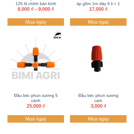
125 lít chỉnh bán kính
áp gồm 1m dây 6 li + 1
Khoảng
8,000
từ 1-3 mét
₫
–
9,000
₫
17,000
cây cắm
₫
giá:
từ
Mua ngay
Mua ngay
8,000 ₫
đến
9,000 ₫
Đầu béc phun sương 5
Đầu béc phun sương
cánh
cam
25,000
₫
3,000
₫
Mua ngay
Mua ngay