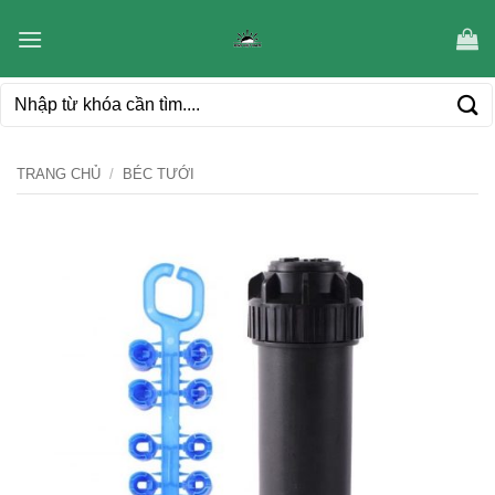
Bỏ
qua
nội
Tìm
dung
kiếm:
TRANG CHỦ
/
BÉC TƯỚI