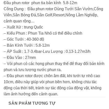
Đầu phun rotor phun tia bán kính 5.8-12m
Công Dụng : Đầu phun rotor Dùng Tưới Sân Vườn,Công
Viên,Sân Bóng Đá,Sân Golf,Resort,Nông Lâm Nghiệp,
cảnh quan rộng…
– Xuất Xứ : trung Quốc
– Kiểu Phun : Phun Tia Nhỏ có thể điều chỉnh
– Góc Tưới : 40-360 độ
– Bán Kính Tưới : 5.8-12m
– ÁP Suất : 1.7-3.4bar-Lưu Lượng : 0.13-1.27m3/h
– Đầu Vào : 27mm
– Vòi phun có các họng phun thay thế để thay đổi bán kính
phun và lưu lượng nước phun ra.
– Đầu phun rotor được chôn âm đất, khi tưới tự nhô cao
10cm, điều này giúp vòi phun bền hơn, không chịu tác
động của thời tiết, tránh sự tác động của động vật, không
làm ảnh hưởng đến cảnh quan.
SẢN PHẨM TƯƠNG TỰ