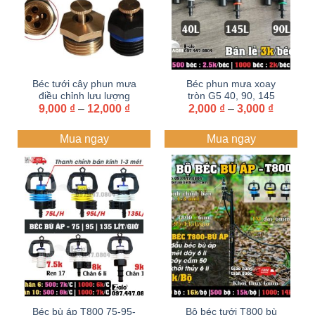
Béc tưới cây phun mưa
Béc phun mưa xoay
điều chỉnh lưu lượng
tròn G5 40, 90, 145
Khoảng
Khoảng
9,000
bằng ĐỒNG-NHỰA
₫
–
12,000
₫
lít/giờ chỉnh bán kính từ
2,000
₫
–
3,000
₫
giá:
giá:
1-4 mét cải tiến
từ
từ
Mua ngay
Mua ngay
9,000 ₫
2,000 ₫
đến
đến
12,000 ₫
3,000 ₫
Béc bù áp T800 75-95-
Bộ béc tưới T800 bù