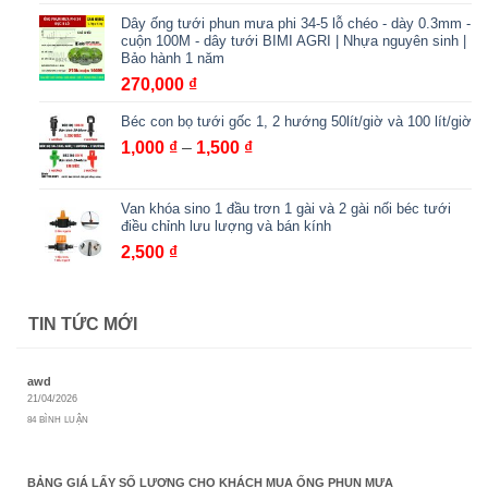
2,000,000 ₫
Dây ống tưới phun mưa phi 34-5 lỗ chéo - dày 0.3mm -
cuộn 100M - dây tưới BIMI AGRI | Nhựa nguyên sinh |
Bảo hành 1 năm
270,000
₫
Béc con bọ tưới gốc 1, 2 hướng 50lít/giờ và 100 lít/giờ
Khoảng
1,000
₫
–
1,500
₫
giá:
từ
Van khóa sino 1 đầu trơn 1 gài và 2 gài nối béc tưới
1,000 ₫
điều chỉnh lưu lượng và bán kính
đến
2,500
₫
1,500 ₫
TIN TỨC MỚI
awd
21/04/2026
84 BÌNH LUẬN
BẢNG GIÁ LẤY SỐ LƯỢNG CHO KHÁCH MUA ỐNG PHUN MƯA