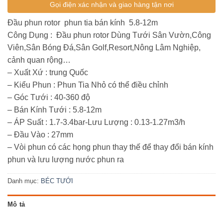
Gọi điện xác nhận và giao hàng tận nơi
Đầu phun rotor phun tia bán kính 5.8-12m
Công Dụng : Đầu phun rotor Dùng Tưới Sân Vườn,Công
Viên,Sân Bóng Đá,Sân Golf,Resort,Nông Lâm Nghiệp,
cảnh quan rộng…
– Xuất Xứ : trung Quốc
– Kiểu Phun : Phun Tia Nhỏ có thể điều chỉnh
– Góc Tưới : 40-360 độ
– Bán Kính Tưới : 5.8-12m
– ÁP Suất : 1.7-3.4bar-Lưu Lượng : 0.13-1.27m3/h
– Đầu Vào : 27mm
– Vòi phun có các họng phun thay thế để thay đổi bán kính
phun và lưu lượng nước phun ra
Danh mục:
BÉC TƯỚI
Mô tả