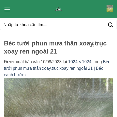
Bỏ
qua
nội
Tìm
dung
kiếm:
Béc tưới phun mưa thân xoay,trục
xoay ren ngoài 21
Được xuất bản vào
10/08/2023
tại
1024 × 1024
trong
Béc
tưới phun mưa thân xoay,trục xoay ren ngoài 21 | Béc
cánh bướm