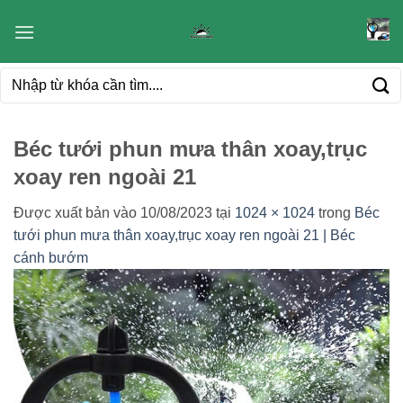
Bỏ
qua
nội
Tìm
dung
kiếm:
Béc tưới phun mưa thân xoay,trục
xoay ren ngoài 21
Được xuất bản vào
10/08/2023
tại
1024 × 1024
trong
Béc
tưới phun mưa thân xoay,trục xoay ren ngoài 21 | Béc
cánh bướm