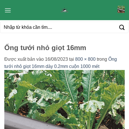
Bỏ
qua
nội
Tìm
dung
kiếm:
Ống tưới nhỏ giọt 16mm
Được xuất bản vào
16/08/2023
tại
800 × 800
trong
Ống
tưới nhỏ giọt 16mm dày 0.2mm cuộn 1000 mét