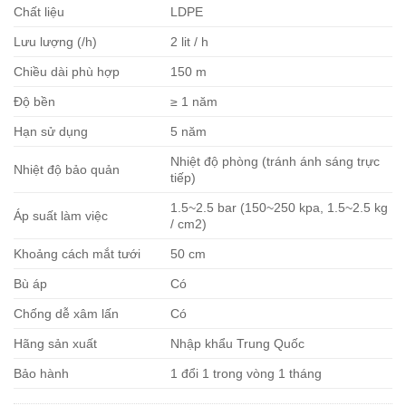
Chất liệu
LDPE
Lưu lượng (/h)
2 lit / h
Chiều dài phù hợp
150 m
Độ bền
≥ 1 năm
Hạn sử dụng
5 năm
Nhiệt độ phòng (tránh ánh sáng trực
Nhiệt độ bảo quản
tiếp)
1.5~2.5 bar (150~250 kpa, 1.5~2.5 kg
Áp suất làm việc
/ cm2)
Khoảng cách mắt tưới
50 cm
Bù áp
Có
Chống dễ xâm lấn
Có
Hãng sản xuất
Nhập khẩu Trung Quốc
Bảo hành
1 đổi 1 trong vòng 1 tháng