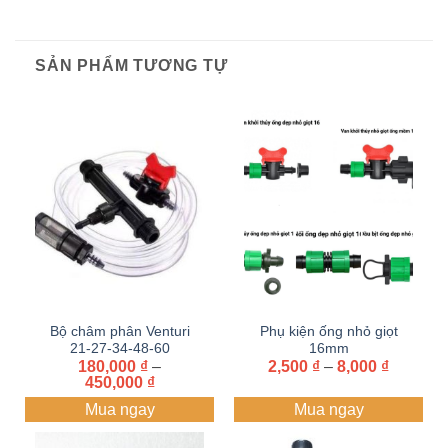
SẢN PHẨM TƯƠNG TỰ
Bộ châm phân Venturi
Phụ kiện ống nhỏ giọt
21-27-34-48-60
16mm
Khoảng
180,000
₫
–
2,500
₫
–
8,000
₫
Khoảng
giá:
450,000
₫
giá:
từ
Mua ngay
Mua ngay
từ
2,500 ₫
180,000 ₫
đến
đến
8,000 ₫