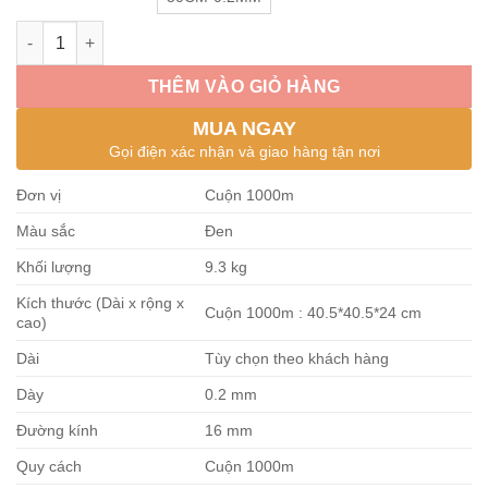
Ống tưới nhỏ giọt 16mm dày 0.2mm cuộn 1000 mét số lượng
THÊM VÀO GIỎ HÀNG
MUA NGAY
Gọi điện xác nhận và giao hàng tận nơi
Đơn vị
Cuộn 1000m
Màu sắc
Đen
Khối lượng
9.3 kg
Kích thước (Dài x rộng x
Cuộn 1000m : 40.5*40.5*24 cm
cao)
Dài
Tùy chọn theo khách hàng
Dày
0.2 mm
Đường kính
16 mm
Quy cách
Cuộn 1000m