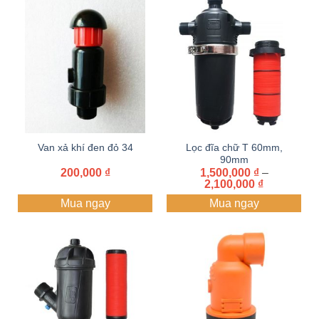
450,000 ₫
Van xả khí đen đỏ 34
Lọc đĩa chữ T 60mm,
90mm
200,000
₫
1,500,000
₫
–
Khoảng
2,100,000
₫
giá:
Mua ngay
Mua ngay
từ
1,500,000 
đến
2,100,000 