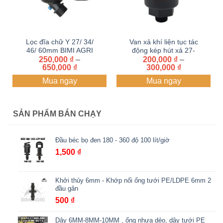
Lọc đĩa chữ Y 27/ 34/
Van xả khí liện tục tác
46/ 60mm BIMI AGRI
động kép hút xả 27-
250,000
₫
–
200,000
34mm
₫
–
Khoảng
Khoảng
650,000
₫
300,000
₫
giá:
giá:
Mua ngay
Mua ngay
từ
từ
250,000 ₫
200,000 ₫
đến
đến
650,000 ₫
300,000 ₫
SẢN PHẨM BÁN CHẠY
Đầu béc bọ đen 180 - 360 độ 100 lít/giờ
1,500
₫
Khởi thủy 6mm - Khớp nối ống tưới PE/LDPE 6mm 2
đầu gân
500
₫
Dây 6MM-8MM-10MM , ống nhựa dẻo, dây tưới PE