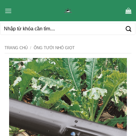
Bỏ
qua
nội
Tìm
dung
kiếm:
TRANG CHỦ
/
ỐNG TƯỚI NHỎ GIỌT