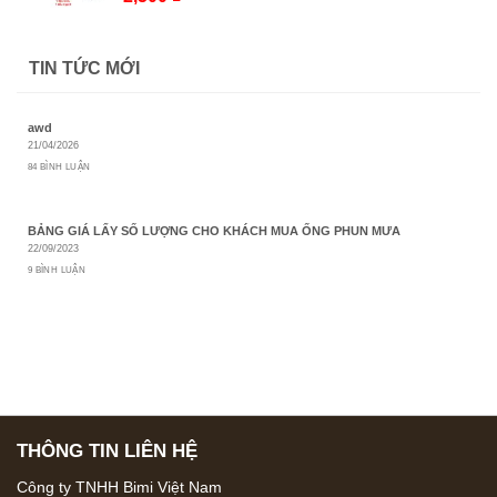
1,500 ₫
TIN TỨC MỚI
awd
21/04/2026
84 BÌNH LUẬN
BẢNG GIÁ LẤY SỐ LƯỢNG CHO KHÁCH MUA ỐNG PHUN MƯA
22/09/2023
9 BÌNH LUẬN
THÔNG TIN LIÊN HỆ
Công ty TNHH Bimi Việt Nam