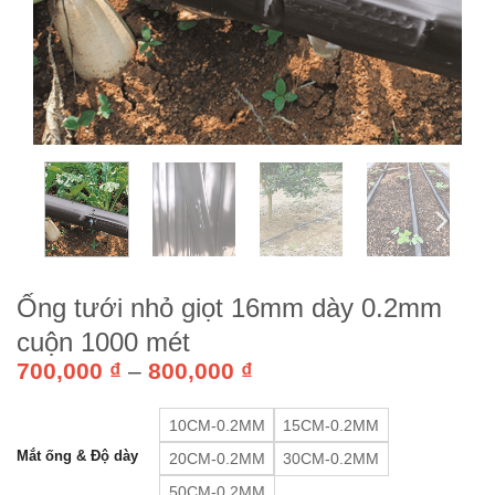
Ống tưới nhỏ giọt 16mm dày 0.2mm
cuộn 1000 mét
Khoảng
700,000
₫
–
800,000
₫
giá:
từ
10CM-0.2MM
15CM-0.2MM
700,000 ₫
Mắt ống & Độ dày
20CM-0.2MM
đến
30CM-0.2MM
800,000 ₫
50CM-0.2MM