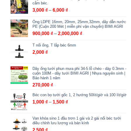
cắm béc.
Khoảng
3,000
₫
–
6,000
₫
giá:
Ống LDPE 16mm, 20mm, 25mm,32mm, dây dẫn nước
từ
PE (Cuộn 200 Mét | miễn phí vận chuyển) BIMI AGRI
3,000 ₫
Khoảng
900,000
₫
–
2,000,000
₫
đến
giá:
6,000 ₫
T nối ống, T lắp béc 6mm
từ
900,000 ₫
2,000
₫
đến
2,000,000 ₫
Dây ống tưới phun mưa phi 34-5 lỗ chéo - dày 0.3mm -
cuộn 100M - dây tưới BIMI AGRI | Nhựa nguyên sinh |
Bảo hành 1 năm
270,000
₫
Béc con bọ tưới gốc 1, 2 hướng 50lít/giờ và 100 lít/giờ
Khoảng
1,000
₫
–
1,500
₫
giá:
từ
Van khóa sino 1 đầu trơn 1 gài và 2 gài nối béc tưới
1,000 ₫
điều chỉnh lưu lượng và bán kính
đến
2,500
₫