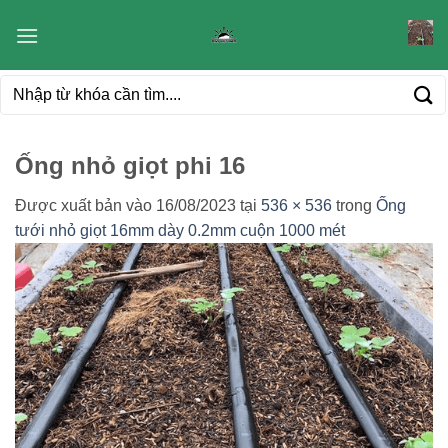
Bỏ
qua
nội
Tìm
dung
kiếm:
Ống nhỏ giọt phi 16
Được xuất bản vào
16/08/2023
tại
536 × 536
trong
Ống
tưới nhỏ giọt 16mm dày 0.2mm cuộn 1000 mét