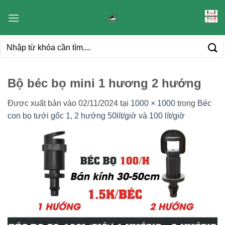
Bỏ
qua
nội
Tìm
dung
kiếm:
Bộ béc bọ mini 1 hương 2 hướng
Được xuất bản vào
02/11/2024
tại
1000 × 1000
trong
Béc
con bọ tưới gốc 1, 2 hướng 50lít/giờ và 100 lít/giờ