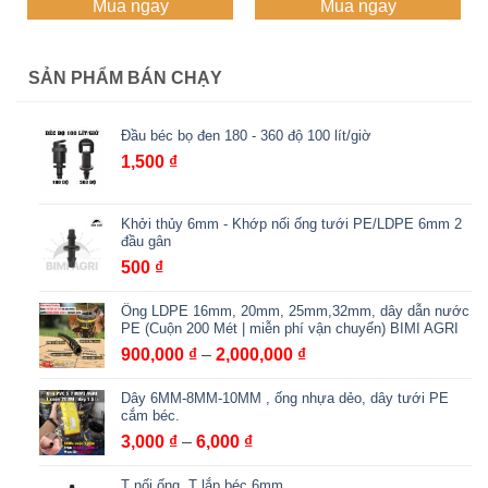
Mua ngay
Mua ngay
từ
từ
AGRI
200,000 ₫
900,000 ₫
đến
đến
460,000 ₫
2,000,000 
SẢN PHẨM BÁN CHẠY
Đầu béc bọ đen 180 - 360 độ 100 lít/giờ
1,500
₫
Khởi thủy 6mm - Khớp nối ống tưới PE/LDPE 6mm 2
đầu gân
500
₫
Ống LDPE 16mm, 20mm, 25mm,32mm, dây dẫn nước
PE (Cuộn 200 Mét | miễn phí vận chuyển) BIMI AGRI
Khoảng
900,000
₫
–
2,000,000
₫
giá:
Dây 6MM-8MM-10MM , ống nhựa dẻo, dây tưới PE
từ
cắm béc.
900,000 ₫
Khoảng
3,000
₫
–
6,000
₫
đến
giá:
2,000,000 ₫
T nối ống, T lắp béc 6mm
từ