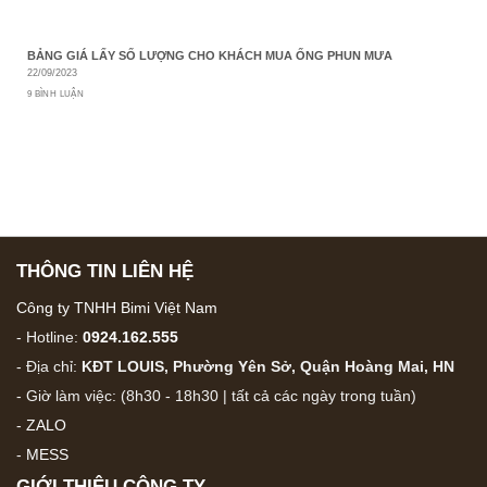
BẢNG GIÁ LẤY SỐ LƯỢNG CHO KHÁCH MUA ỐNG PHUN MƯA
22/09/2023
9 BÌNH LUẬN
THÔNG TIN LIÊN HỆ
Công ty TNHH Bimi Việt Nam
- Hotline:
0924.162.555
- Địa chỉ:
KĐT LOUIS, Phường Yên Sở, Quận Hoàng Mai, HN
- Giờ làm việc: (8h30 - 18h30 | tất cả các ngày trong tuần)
-
ZALO
-
MESS
GIỚI THIỆU CÔNG TY