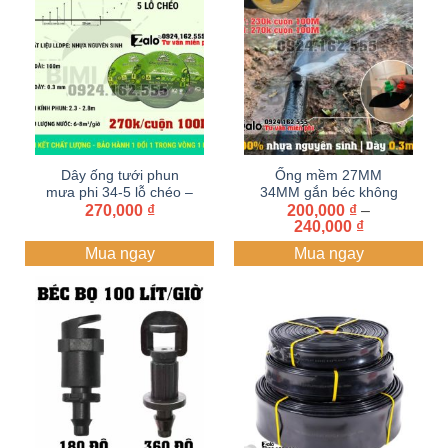
Dây ống tưới phun
Ống mềm 27MM
mưa phi 34-5 lỗ chéo –
34MM gắn béc không
dày 0.3mm – cuộn
270,000
₫
đục lỗ BIMI AGRI | dây
200,000
₫
–
Khoảng
240,000
₫
100M – dây tưới BIMI
tưới xẹp, ống dẹp (
giá:
AGRI | Nhựa nguyên
Cuộn 100 mét)
Mua ngay
Mua ngay
từ
sinh | Bảo hành 1 năm
200,000 ₫
đến
240,000 ₫