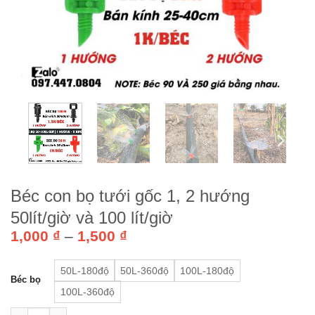
Béc con bọ tưới gốc 1, 2 hướng
50lít/giờ và 100 lít/giờ
Khoảng
1,000
₫
–
1,500
₫
giá:
từ
50L-180độ
50L-360độ
100L-180độ
1,000 ₫
Béc bọ
100L-360độ
đến
1,500 ₫
Béc con bọ tưới gốc 1, 2 hướng 50lít/giờ và 100 lít/giờ số lượn