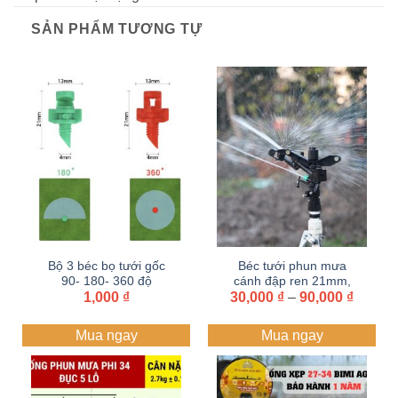
SẢN PHẨM TƯƠNG TỰ
Bộ 3 béc bọ tưới gốc
Béc tưới phun mưa
90- 180- 360 độ
cánh đập ren 21mm,
Khoản
1,000
₫
30,000
27mm, 34mm xoay
₫
–
90,000
₫
giá:
360 độ
từ
Mua ngay
Mua ngay
30,000
đến
90,000