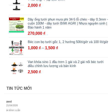
3,000 ₫
2,000
₫
đến
6,000 ₫
Dây ống tưới phun mưa phi 34-5 lỗ chéo - dày 0.3mm -
cuộn 100M - dây tưới BIMI AGRI | Nhựa nguyên sinh |
Bảo hành 1 năm
270,000
₫
Béc con bọ tưới gốc 1, 2 hướng 50lít/giờ và 100 lít/giờ
Khoảng
1,000
₫
–
1,500
₫
giá:
từ
Van khóa sino 1 đầu trơn 1 gài và 2 gài nối béc tưới
1,000 ₫
điều chỉnh lưu lượng và bán kính
đến
2,500
₫
1,500 ₫
TIN TỨC MỚI
awd
21/04/2026
84 BÌNH LUẬN