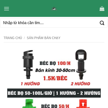
Bỏ
qua
nội
Tìm
dung
kiếm:
TRANG CHỦ
/
SẢN PHẨM BÁN CHẠY