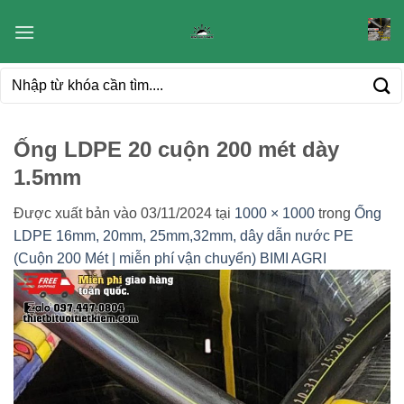
Bỏ
qua
nội
Tìm
dung
kiếm:
Ống LDPE 20 cuộn 200 mét dày
1.5mm
Được xuất bản vào
03/11/2024
tại
1000 × 1000
trong
Ống
LDPE 16mm, 20mm, 25mm,32mm, dây dẫn nước PE
(Cuộn 200 Mét | miễn phí vận chuyển) BIMI AGRI