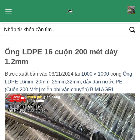
Bỏ
qua
nội
Tìm
dung
kiếm:
Ống LDPE 16 cuộn 200 mét dày
1.2mm
Được xuất bản vào
03/11/2024
tại
1000 × 1000
trong
Ống
LDPE 16mm, 20mm, 25mm,32mm, dây dẫn nước PE
(Cuộn 200 Mét | miễn phí vận chuyển) BIMI AGRI