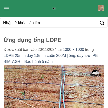
Bỏ
qua
nội
Tìm
dung
kiếm:
Ứng dụng ống LDPE
Được xuất bản vào
20/11/2024
tại
1000 × 1000
trong
LDPE 25mm-dày 1.8mm-cuộn 200M | ống, dây tưới PE
BIMI AGRI | Bảo hành 5 năm