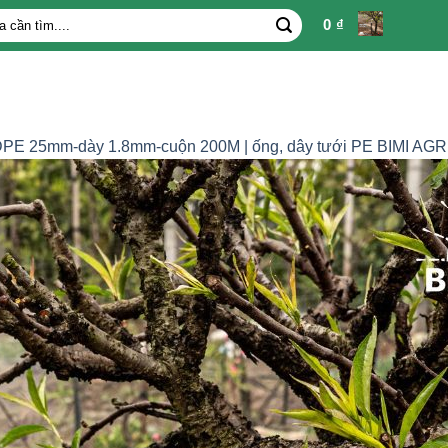
0
₫
PE 25mm-dày 1.8mm-cuộn 200M | ống, dây tưới PE BIMI AGRI