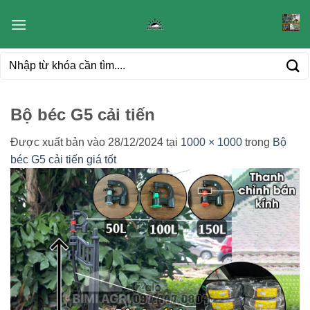
Bỏ
qua
nội
Tìm
dung
kiếm:
Bộ béc G5 cải tiến
Được xuất bản vào
28/12/2024
tại
1000 × 1000
trong
Bộ
béc G5 cải tiến giá tốt