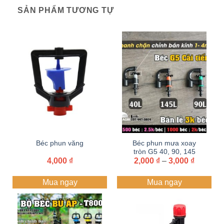
SẢN PHẨM TƯƠNG TỰ
Béc phun văng
Béc phun mưa xoay
tròn G5 40, 90, 145
Khoảng
4,000
₫
lít/giờ chỉnh bán kính từ
2,000
₫
–
3,000
₫
giá:
1-4 mét cải tiến
từ
Mua ngay
Mua ngay
2,000 ₫
đến
3,000 ₫