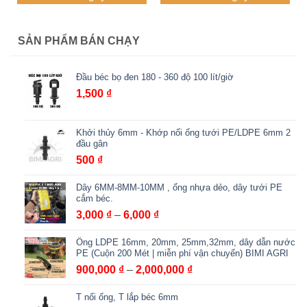
đến
đến
12,000 ₫
3,000 ₫
SẢN PHẨM BÁN CHẠY
Đầu béc bọ đen 180 - 360 độ 100 lít/giờ
1,500
₫
Khởi thủy 6mm - Khớp nối ống tưới PE/LDPE 6mm 2
đầu gân
500
₫
Dây 6MM-8MM-10MM , ống nhựa dẻo, dây tưới PE
cắm béc.
Khoảng
3,000
₫
–
6,000
₫
giá:
Ống LDPE 16mm, 20mm, 25mm,32mm, dây dẫn nước
từ
PE (Cuộn 200 Mét | miễn phí vận chuyển) BIMI AGRI
3,000 ₫
Khoảng
900,000
₫
–
2,000,000
₫
đến
giá:
6,000 ₫
T nối ống, T lắp béc 6mm
từ