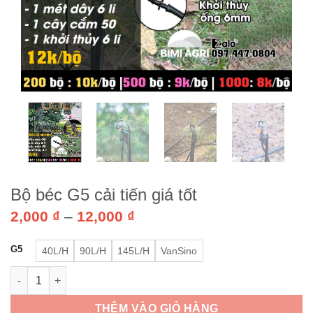
Bộ béc G5 cải tiến giá tốt
Khoảng
2,000
₫
–
12,000
₫
giá:
từ
G5
40L/H
90L/H
145L/H
VanSino
2,000 ₫
đến
Bộ béc G5 cải tiến giá tốt số lượng
12,000 ₫
THÊM VÀO GIỎ HÀNG