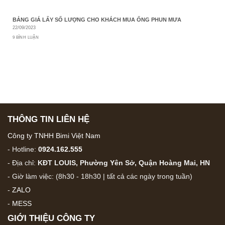
BẢNG GIÁ LẤY SỐ LƯỢNG CHO KHÁCH MUA ỐNG PHUN MƯA
22/09/2023
9 BÌNH LUẬN
THÔNG TIN LIÊN HỆ
Công ty TNHH Bimi Việt Nam
- Hotline:
0924.162.555
- Địa chỉ:
KĐT LOUIS, Phường Yên Sở, Quận Hoàng Mai, HN
- Giờ làm việc: (8h30 - 18h30 | tất cả các ngày trong tuần)
-
ZALO
-
MESS
GIỚI THIỆU CÔNG TY