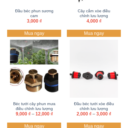
Đầu béc phun sương
Cây cắm xòe điều
cam
chỉnh lưu lượng
3,000
₫
4,000
₫
Mua ngay
Mua ngay
Béc tưới cây phun mưa
Đầu béc tưới xòe điều
điều chỉnh lưu lượng
chỉnh lưu lượng
Khoảng
Khoảng
9,000
bằng ĐỒNG-NHỰA
₫
–
12,000
₫
2,000
₫
–
3,000
₫
giá:
giá:
từ
từ
Mua ngay
Mua ngay
9,000 ₫
2,000 ₫