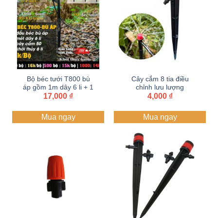
Bộ béc tưới T800 bù
Cây cắm 8 tia điều
áp gồm 1m dây 6 li + 1
chỉnh lưu lượng
17,000
cây cắm
₫
4,000
₫
Mua ngay
Mua ngay