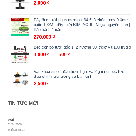
900,000 ₫
2,000
₫
đến
2,000,000 ₫
Dây ống tưới phun mưa phi 34-5 lỗ chéo - dày 0.3mm -
cuộn 100M - dây tưới BIMI AGRI | Nhựa nguyên sinh |
Bảo hành 1 năm
270,000
₫
Béc con bọ tưới gốc 1, 2 hướng 50lít/giờ và 100 lít/giờ
Khoảng
1,000
₫
–
1,500
₫
giá:
từ
Van khóa sino 1 đầu trơn 1 gài và 2 gài nối béc tưới
1,000 ₫
điều chỉnh lưu lượng và bán kính
đến
2,500
₫
1,500 ₫
TIN TỨC MỚI
awd
21/04/2026
84 BÌNH LUẬN