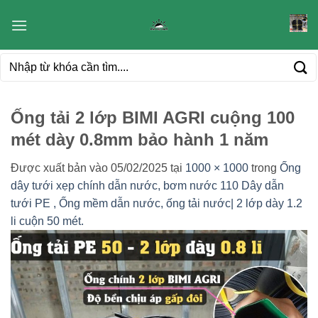
Bỏ
qua
nội
Tìm
dung
kiếm:
Ống tải 2 lớp BIMI AGRI cuộng 100
mét dày 0.8mm bảo hành 1 năm
Được xuất bản vào
05/02/2025
tại
1000 × 1000
trong
Ống
dây tưới xẹp chính dẫn nước, bơm nước 110 Dây dẫn
tưới PE , Ống mềm dẫn nước, ống tải nước| 2 lớp dày 1.2
li cuộn 50 mét.