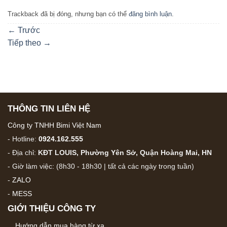
Trackback đã bị đóng, nhưng bạn có thể
đăng bình luận
.
←
Trước
Tiếp theo
→
THÔNG TIN LIÊN HỆ
Công ty TNHH Bimi Việt Nam
- Hotline:
0924.162.555
- Địa chỉ:
KĐT LOUIS, Phường Yên Sở, Quận Hoàng Mai, HN
- Giờ làm việc: (8h30 - 18h30 | tất cả các ngày trong tuần)
-
ZALO
-
MESS
GIỚI THIỆU CÔNG TY
Hướng dẫn mua hàng từ xa