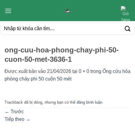
Bỏ
qua
nội
Tìm
dung
kiếm:
ong-cuu-hoa-phong-chay-phi-50-
cuon-50-met-3636-1
Được xuất bản vào
21/04/2026
tại
0 × 0
trong
Ống cứu hỏa
phòng cháy phi 50 cuộn 50 mét
Trackback đã bị đóng, nhưng bạn có thể
đăng bình luận
.
←
Trước
Tiếp theo
→