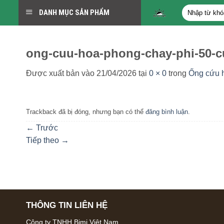
Bỏ
Tìm
DANH MỤC SẢN PHẨM
qua
kiếm:
nội
dung
ong-cuu-hoa-phong-chay-phi-50-c
Được xuất bản vào
21/04/2026
tại
0 × 0
trong
Ống cứu h
Trackback đã bị đóng, nhưng bạn có thể
đăng bình luận
.
←
Trước
Tiếp theo
→
THÔNG TIN LIÊN HỆ
Công ty TNHH Bimi Việt Nam