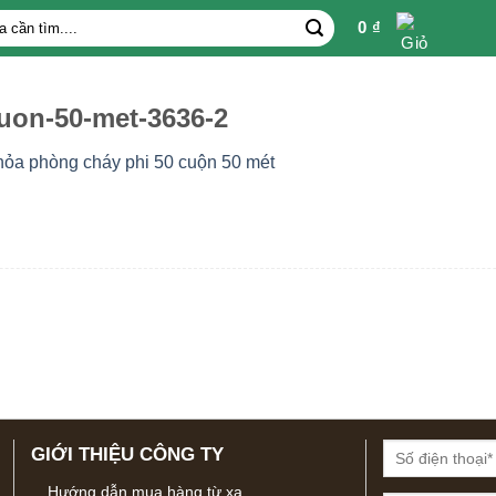
0
₫
uon-50-met-3636-2
ỏa phòng cháy phi 50 cuộn 50 mét
GIỚI THIỆU CÔNG TY
Hướng dẫn mua hàng từ xa