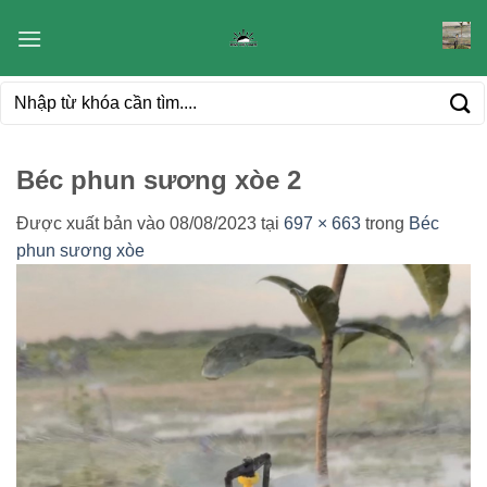
Bỏ
qua
nội
Tìm
dung
kiếm:
Béc phun sương xòe 2
Được xuất bản vào
08/08/2023
tại
697 × 663
trong
Béc
phun sương xòe