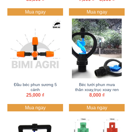
giá:
Sân Vườn
li và 10 li
từ
Mua ngay
Mua ngay
7,000 ₫
đến
8,000 ₫
Đầu béc phun sương 5
Béc tưới phun mưa
cánh
thân xoay,trục xoay ren
25,000
₫
ngoài 21 | Béc cánh
8,000
₫
bướm
Mua ngay
Mua ngay