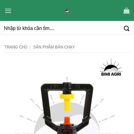
Bỏ
qua
nội
Tìm
dung
kiếm:
TRANG CHỦ
/
SẢN PHẨM BÁN CHẠY