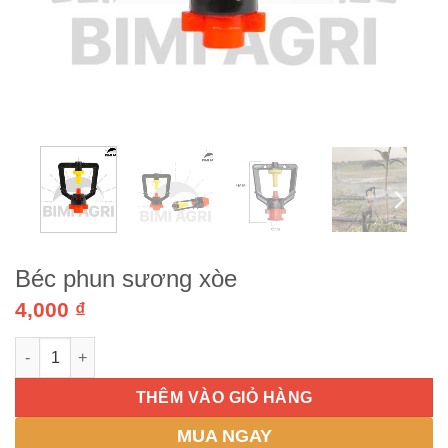
Béc phun sương xòe
4,000
₫
Béc phun sương xòe số lượng
THÊM VÀO GIỎ HÀNG
MUA NGAY