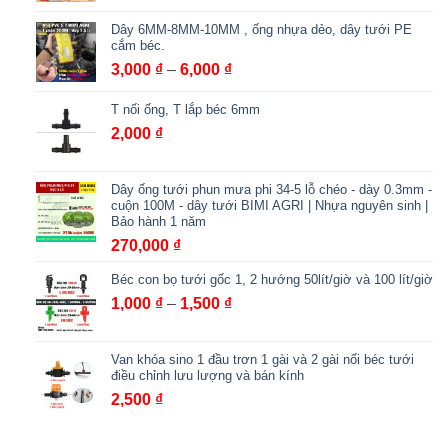
giá:
Dây 6MM-8MM-10MM , ống nhựa dẻo, dây tưới PE
từ
cắm béc.
900,000 ₫
Khoảng
3,000
₫
–
6,000
₫
đến
giá:
2,000,000 ₫
T nối ống, T lắp béc 6mm
từ
3,000 ₫
2,000
₫
đến
6,000 ₫
Dây ống tưới phun mưa phi 34-5 lỗ chéo - dày 0.3mm -
cuộn 100M - dây tưới BIMI AGRI | Nhựa nguyên sinh |
Bảo hành 1 năm
270,000
₫
Béc con bọ tưới gốc 1, 2 hướng 50lít/giờ và 100 lít/giờ
Khoảng
1,000
₫
–
1,500
₫
giá:
từ
Van khóa sino 1 đầu trơn 1 gài và 2 gài nối béc tưới
1,000 ₫
điều chỉnh lưu lượng và bán kính
đến
2,500
₫
1,500 ₫