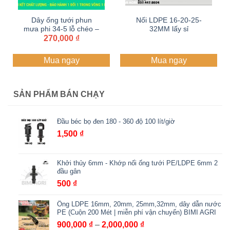
Dây ống tưới phun
Nối LDPE 16-20-25-
mưa phi 34-5 lỗ chéo –
32MM lấy sỉ
dày 0.3mm – cuộn
270,000
₫
Zalo+hotline
100M – dây tưới BIMI
097.447.0804
AGRI | Nhựa nguyên
Mua ngay
Mua ngay
sinh | Bảo hành 1 năm
SẢN PHẨM BÁN CHẠY
Đầu béc bọ đen 180 - 360 độ 100 lít/giờ
1,500
₫
Khởi thủy 6mm - Khớp nối ống tưới PE/LDPE 6mm 2
đầu gân
500
₫
Ống LDPE 16mm, 20mm, 25mm,32mm, dây dẫn nước
PE (Cuộn 200 Mét | miễn phí vận chuyển) BIMI AGRI
Khoảng
900,000
₫
–
2,000,000
₫