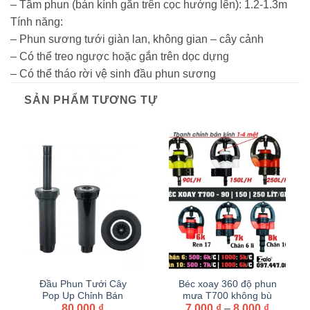
– Tầm phun (bán kính gắn trên cọc hướng lên): 1.2-1.3m
Tính năng:
– Phun sương tưới giàn lan, không gian – cây cảnh
– Có thể treo ngược hoặc gắn trên dọc dựng
– Có thể tháo rời vệ sinh đầu phun sương
SẢN PHẨM TƯƠNG TỰ
Đầu Phun Tưới Cây
Béc xoay 360 độ phun
Pop Up Chỉnh Bán
mưa T700 không bù
Khoảng
Kính Phun Tưới Cỏ,
80,000
₫
áp, 90 và 250 lít chân 6
7,000
₫
–
8,000
₫