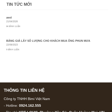
TIN TỨC MỚI
awd
21/04/2026
84 BÌNH LUẬN
BẢNG GIÁ LẤY SỐ LƯỢNG CHO KHÁCH MUA ỐNG PHUN MƯA
22/09/2023
9 BÌNH LUẬN
THÔNG TIN LIÊN HỆ
Công ty TNHH Bimi Việt Nam
- Hotline:
0924.162.555