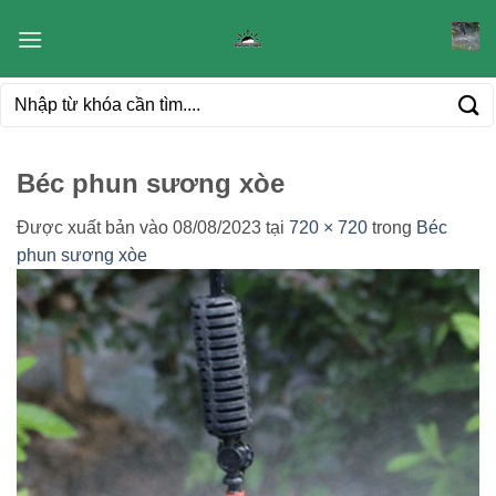
Bỏ
qua
nội
Tìm
dung
kiếm:
Béc phun sương xòe
Được xuất bản vào
08/08/2023
tại
720 × 720
trong
Béc
phun sương xòe