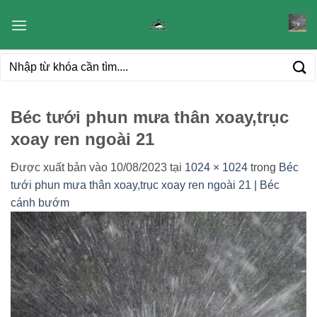
Bỏ
qua
nội
Tìm
dung
kiếm:
Béc tưới phun mưa thân xoay,trục
xoay ren ngoài 21
Được xuất bản vào
10/08/2023
tại
1024 × 1024
trong
Béc
tưới phun mưa thân xoay,trục xoay ren ngoài 21 | Béc
cánh bướm