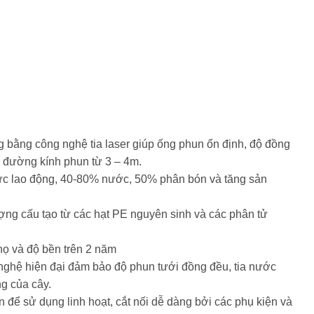
 bằng công nghệ tia laser giúp ống phun ổn định, độ đồng
m đường kính phun từ 3 – 4m.
sức lao động, 40-80% nước, 50% phân bón và tăng sản
ợng cấu tạo từ các hạt PE nguyên sinh và các phân tử
thọ và độ bền trên 2 năm
nghệ hiện đại đảm bảo độ phun tưới đồng đều, tia nước
ng của cây.
 để sử dụng linh hoạt, cắt nối dễ dàng bởi các phụ kiện và