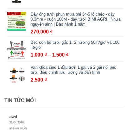
đến
2,000,000 ₫
Dây ống tưới phun mưa phi 34-5 lỗ chéo - dày
0.3mm - cuộn 100M - dây tưới BIMI AGRI | Nhựa
nguyên sinh | Bảo hành 1 năm
270,000
₫
Béc con bọ tưới gốc 1, 2 hướng 50lít/giờ và 100
lít/giờ
Khoảng
1,000
₫
–
1,500
₫
giá:
Van khóa sino 1 đầu trơn 1 gài và 2 gài nối béc
từ
tưới điều chỉnh lưu lượng và bán kính
1,000 ₫
2,500
₫
đến
1,500 ₫
TIN TỨC MỚI
awd
21/04/2026
84 BÌNH LUẬN