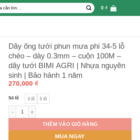
0
₫
Dây ống tưới phun mưa phi 34-5 lỗ
chéo – dày 0.3mm – cuộn 100M –
dây tưới BIMI AGRI | Nhựa nguyên
sinh | Bảo hành 1 năm
270,000
₫
Số lỗ
3 lỗ
5 lỗ
Dây ống tưới phun mưa phi 34-5 lỗ chéo - dày 0.3mm - cuộn 
THÊM VÀO GIỎ HÀNG
MUA NGAY