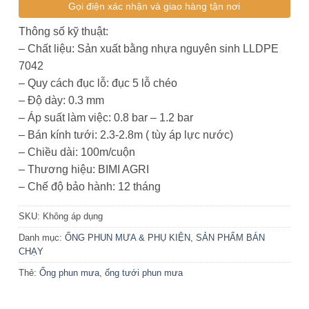
Gọi điện xác nhận và giao hàng tận nơi
Thông số kỹ thuật:
– Chất liệu: Sản xuất bằng nhựa nguyên sinh LLDPE
7042
– Quy cách đục lỗ: đục 5 lỗ chéo
– Độ dày: 0.3 mm
– Áp suất làm việc: 0.8 bar – 1.2 bar
– Bán kính tưới: 2.3-2.8m ( tùy áp lực nước)
– Chiều dài: 100m/cuộn
– Thương hiệu: BIMI AGRI
– Chế độ bảo hành: 12 tháng
SKU:
Không áp dụng
Danh mục:
ỐNG PHUN MƯA & PHỤ KIỆN
,
SẢN PHẨM BÁN
CHẠY
Thẻ:
Ống phun mưa
,
ống tưới phun mưa