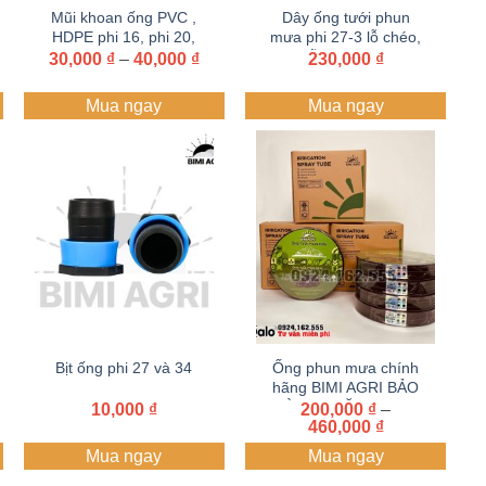
Mũi khoan ống PVC ,
Dây ống tưới phun
HDPE phi 16, phi 20,
mưa phi 27-3 lỗ chéo,
phi 21, phi 27, phi 34
5 lỗ chéo – dày
Khoảng
30,000
₫
–
40,000
₫
230,000
₫
g
giá:
0.3mm – cuộn 100M –
từ
dây tưới BIMI AGRI |
Mua ngay
Mua ngay
30,000 ₫
Nhựa nguyên sinh |
0 ₫
đến
Bảo hành 1 năm
40,000 ₫
000 ₫
Bịt ống phi 27 và 34
Ống phun mưa chính
hãng BIMI AGRI BẢO
HÀNH 1 NĂM ( Cuộn
10,000
₫
200,000
₫
–
Khoảng
460,000
100 mét)
₫
giá:
Mua ngay
Mua ngay
từ
200,000 ₫