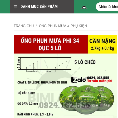
Bỏ
Tìm
DANH MỤC SẢN PHẨM
qua
kiếm:
nội
dung
TRANG CHỦ
/
ỐNG PHUN MƯA & PHỤ KIỆN