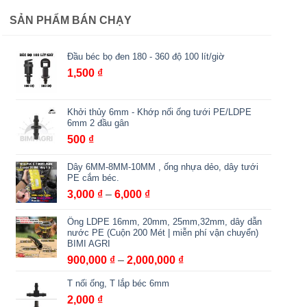
SẢN PHẨM BÁN CHẠY
Đầu béc bọ đen 180 - 360 độ 100 lít/giờ
1,500
₫
Khởi thủy 6mm - Khớp nối ống tưới PE/LDPE
6mm 2 đầu gân
500
₫
Dây 6MM-8MM-10MM , ống nhựa dẻo, dây tưới
PE cắm béc.
Khoảng
3,000
₫
–
6,000
₫
giá:
Ống LDPE 16mm, 20mm, 25mm,32mm, dây dẫn
từ
nước PE (Cuộn 200 Mét | miễn phí vận chuyển)
3,000 ₫
BIMI AGRI
đến
Khoảng
900,000
₫
–
2,000,000
₫
6,000 ₫
giá:
T nối ống, T lắp béc 6mm
từ
2,000
₫
900,000 ₫