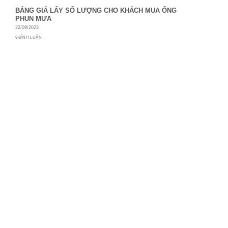
BẢNG GIÁ LẤY SỐ LƯỢNG CHO KHÁCH MUA ỐNG
PHUN MƯA
22/09/2023
9 BÌNH LUẬN