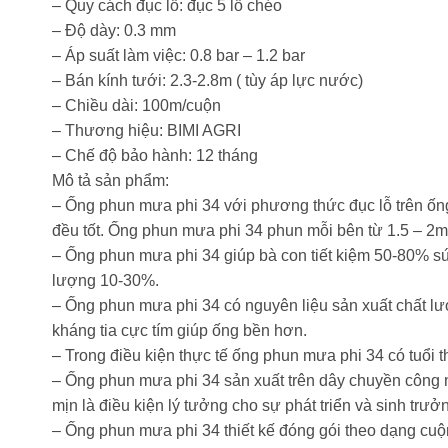
– Quy cách đục lỗ: đục 5 lỗ chéo
– Độ dày: 0.3 mm
– Áp suất làm việc: 0.8 bar – 1.2 bar
– Bán kính tưới: 2.3-2.8m ( tùy áp lực nước)
– Chiều dài: 100m/cuộn
– Thương hiệu: BIMI AGRI
– Chế độ bảo hành: 12 tháng
Mô tả sản phẩm:
– Ống phun mưa phi 34 với phương thức đục lỗ trên ống
đều tốt. Ống phun mưa phi 34 phun mỗi bên từ 1.5 – 2
– Ống phun mưa phi 34 giúp bà con tiết kiệm 50-80% 
lượng 10-30%.
– Ống phun mưa phi 34 có nguyên liệu sản xuất chất lư
kháng tia cực tím giúp ống bền hơn.
– Trong điều kiện thực tế ống phun mưa phi 34 có tuổi 
– Ống phun mưa phi 34 sản xuất trên dây chuyền công 
mịn là điều kiện lý tưởng cho sự phát triển và sinh trưở
– Ống phun mưa phi 34 thiết kế đóng gói theo dạng cuộn