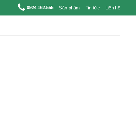
0924.162.555
Sản phẩm
Tin tức
Liên hệ
100M - dây tưới BIMI AGRI | Nhựa nguyên sinh | Bảo hành 1 năm 