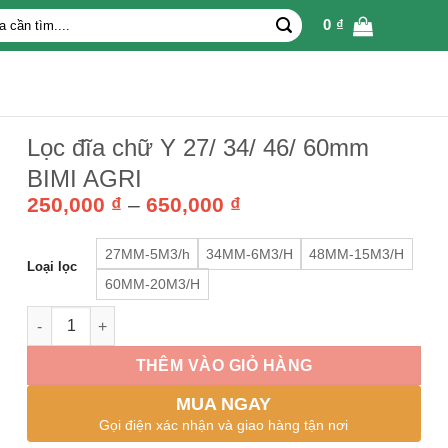
0
₫
Lọc đĩa chữ Y 27/ 34/ 46/ 60mm
BIMI AGRI
Khoảng
250,000
₫
–
650,000
₫
giá:
từ
27MM-5M3/h
34MM-6M3/H
48MM-15M3/H
250,000 ₫
Loại lọc
60MM-20M3/H
đến
650,000 ₫
Lọc đĩa chữ Y 27/ 34/ 46/ 60mm BIMI AGRI số lượng
THÊM VÀO GIỎ HÀNG
MUA NGAY
Gọi điện xác nhận và giao hàng tận nơi