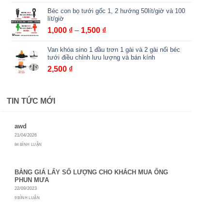
Béc con bọ tưới gốc 1, 2 hướng 50lít/giờ và 100
lít/giờ
Khoảng
1,000
₫
–
1,500
₫
giá:
Van khóa sino 1 đầu trơn 1 gài và 2 gài nối béc
từ
tưới điều chỉnh lưu lượng và bán kính
1,000 ₫
2,500
₫
đến
1,500 ₫
TIN TỨC MỚI
awd
21/04/2026
84 BÌNH LUẬN
BẢNG GIÁ LẤY SỐ LƯỢNG CHO KHÁCH MUA ỐNG
PHUN MƯA
22/09/2023
9 BÌNH LUẬN