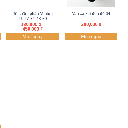
Bộ châm phân Venturi
Van xả khí đen đỏ 34
21-27-34-48-60
ảng
180,000
₫
–
200,000
₫
Khoảng
450,000
₫
giá:
Mua ngay
Mua ngay
0 ₫
từ
180,000 ₫
0 ₫
đến
450,000 ₫
g