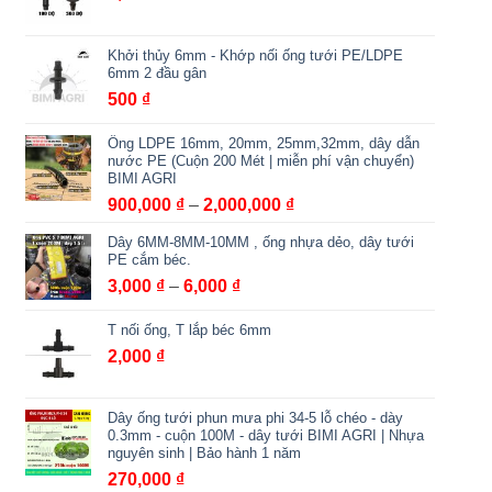
Khởi thủy 6mm - Khớp nối ống tưới PE/LDPE
6mm 2 đầu gân
500
₫
Ống LDPE 16mm, 20mm, 25mm,32mm, dây dẫn
nước PE (Cuộn 200 Mét | miễn phí vận chuyển)
BIMI AGRI
Khoảng
900,000
₫
–
2,000,000
₫
giá:
Dây 6MM-8MM-10MM , ống nhựa dẻo, dây tưới
từ
PE cắm béc.
900,000 ₫
Khoảng
3,000
₫
–
6,000
₫
đến
giá:
2,000,000 ₫
T nối ống, T lắp béc 6mm
từ
3,000 ₫
2,000
₫
đến
6,000 ₫
Dây ống tưới phun mưa phi 34-5 lỗ chéo - dày
0.3mm - cuộn 100M - dây tưới BIMI AGRI | Nhựa
nguyên sinh | Bảo hành 1 năm
270,000
₫