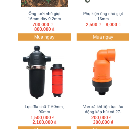
Ống tưới nhỏ giọt
Phụ kiện ống nhỏ giọt
16mm dày 0.2mm
16mm
cuộn 1000 mét
Kho
700,000
₫
–
2,500
₫
–
8,000
₫
Khoảng
giá:
800,000
₫
giá:
từ
Mua ngay
Mua ngay
từ
2,50
700,000 ₫
đến
đến
8,00
800,000 ₫
Lọc đĩa chữ T 60mm,
Van xả khí liện tục tác
90mm
động kép hút xả 27-
34mm
1,500,000
₫
–
200,000
₫
–
Khoảng
Khoản
2,100,000
₫
300,000
₫
giá:
giá: