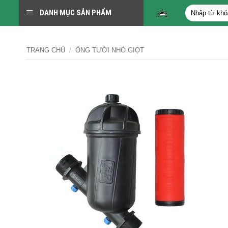
Bỏ
Tìm
DANH MỤC SẢN PHẨM
qua
kiếm:
nội
dung
TRANG CHỦ
/
ỐNG TƯỚI NHỎ GIỌT