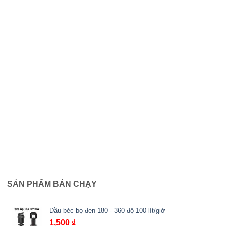
SẢN PHẨM BÁN CHẠY
Đầu béc bọ đen 180 - 360 độ 100 lít/giờ
1,500
₫