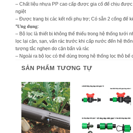
– Chất liệu nhựa PP cao cấp được gia cố để chịu được 
ngiệt
– Được trang bị các kết nối phụ trợ; Có sẵn 2 cổng để k
*𝐔̛́𝐧𝐠 𝐝𝐮̣𝐧𝐠:
– Bộ lọc là thiết bị không thể thiếu trong hệ thống tưới
lọc lại cặn, sạn, vẩn rác trước khi cấp nước đến hệ th
tượng tắc nghẹn do cặn bẩn và rác
– Ngoài ra bộ lọc có thể dùng trong hệ thống lọc thô bể 
SẢN PHẨM TƯƠNG TỰ