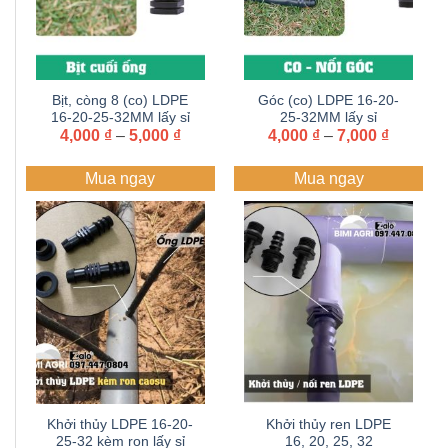
Bịt, còng 8 (co) LDPE
Góc (co) LDPE 16-20-
16-20-25-32MM lấy sỉ
25-32MM lấy sỉ
Khoảng
Khoảng
4,000
Zalo+hotline
₫
–
5,000
₫
4,000
Zalo+hotline
₫
–
7,000
₫
giá:
giá:
097.447.0804
097.447.0804
từ
từ
Mua ngay
Mua ngay
4,000 ₫
4,000 ₫
đến
đến
5,000 ₫
7,000 ₫
Khởi thủy LDPE 16-20-
Khởi thủy ren LDPE
25-32 kèm ron lấy sỉ
16, 20, 25, 32