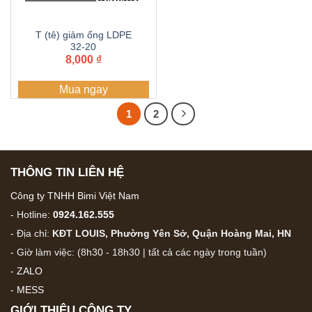
T (tê) giảm ống LDPE
32-20
8,000
₫
Mua ngay
1
2
THÔNG TIN LIÊN HỆ
Công ty TNHH Bimi Việt Nam
- Hotline:
0924.162.555
- Địa chỉ:
KĐT LOUIS, Phường Yên Sở, Quận Hoàng Mai, HN
- Giờ làm việc: (8h30 - 18h30 | tất cả các ngày trong tuần)
-
ZALO
-
MESS
GIỚI THIỆU CÔNG TY