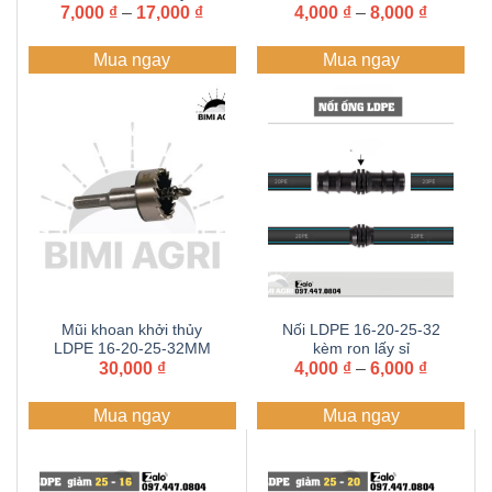
Khoảng
Khoảng
7,000
Zalo+hotline
₫
–
17,000
₫
4,000
₫
–
8,000
₫
giá:
giá:
097.447.0804
từ
từ
Mua ngay
Mua ngay
7,000 ₫
4,000 ₫
đến
đến
17,000 ₫
8,000 ₫
Mũi khoan khởi thủy
Nối LDPE 16-20-25-32
LDPE 16-20-25-32MM
kèm ron lấy sỉ
Khoảng
lấy sỉ Zalo+hotline
30,000
₫
4,000
Zalo+hotline
₫
–
6,000
₫
giá:
097.447.0804
097.447.0804
từ
Mua ngay
Mua ngay
4,000 ₫
đến
6,000 ₫