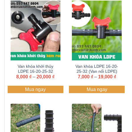
Van khóa khởi thủy
Van khóa LDPE 16-20-
LDPE 16-20-25-32
25-32 (Van nối LDPE)
Khoảng
Khoản
8,000
kèm ron lấy sỉ
₫
–
20,000
₫
7,000
lấy sỉ Zalo+hotline
₫
–
19,000
₫
giá:
giá:
Zalo+hotline
097.447.0804
từ
từ
097.447.0804
Mua ngay
Mua ngay
8,000 ₫
7,000 ₫
đến
đến
20,000 ₫
19,000 