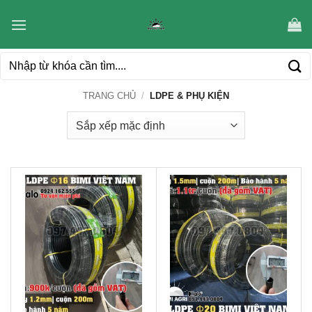
Bỏ
qua
nội
Tìm
dung
kiếm:
TRANG CHỦ
/
LDPE & PHỤ KIỆN