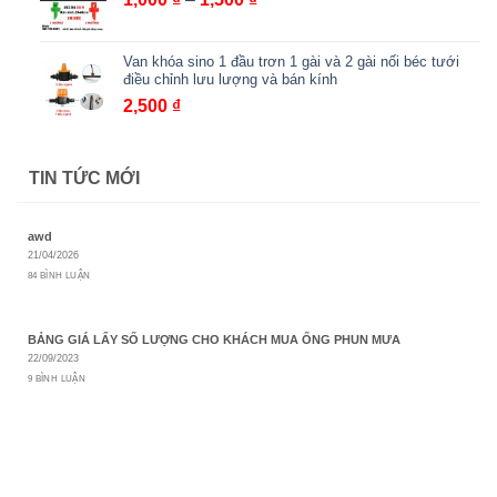
giá:
từ
Van khóa sino 1 đầu trơn 1 gài và 2 gài nối béc tưới
1,000 ₫
điều chỉnh lưu lượng và bán kính
đến
2,500
₫
1,500 ₫
TIN TỨC MỚI
awd
21/04/2026
84 BÌNH LUẬN
BẢNG GIÁ LẤY SỐ LƯỢNG CHO KHÁCH MUA ỐNG PHUN MƯA
22/09/2023
9 BÌNH LUẬN