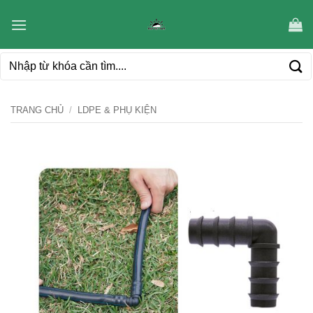
Bỏ
qua
nội
Tìm
dung
kiếm:
TRANG CHỦ
/
LDPE & PHỤ KIỆN