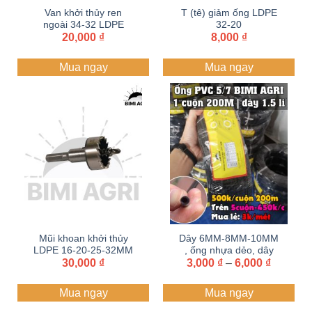
Van khởi thủy ren
T (tê) giảm ống LDPE
ngoài 34-32 LDPE
32-20
20,000
₫
8,000
₫
Mua ngay
Mua ngay
Mũi khoan khởi thủy
Dây 6MM-8MM-10MM
LDPE 16-20-25-32MM
, ống nhựa dẻo, dây
Khoảng
lấy sỉ Zalo+hotline
30,000
₫
3,000
tưới PE cắm béc.
₫
–
6,000
₫
giá:
097.447.0804
từ
Mua ngay
Mua ngay
3,000 ₫
đến