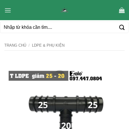
Bỏ
qua
nội
Tìm
dung
kiếm:
TRANG CHỦ
/
LDPE & PHỤ KIỆN