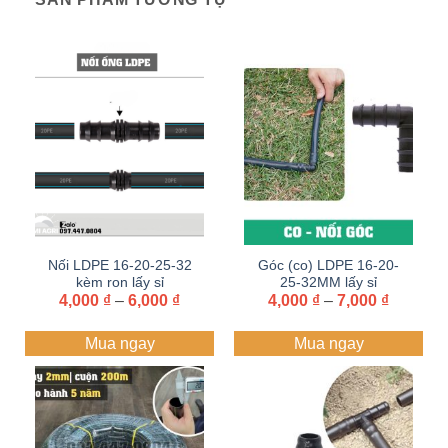
Nối LDPE 16-20-25-32
Góc (co) LDPE 16-20-
kèm ron lấy sỉ
25-32MM lấy sỉ
Khoảng
Khoảng
4,000
Zalo+hotline
₫
–
6,000
₫
4,000
Zalo+hotline
₫
–
7,000
₫
giá:
giá:
097.447.0804
097.447.0804
từ
từ
Mua ngay
Mua ngay
4,000 ₫
4,000 ₫
đến
đến
6,000 ₫
7,000 ₫