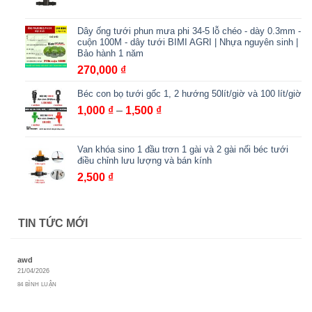
đến
2,000,000 ₫
Dây ống tưới phun mưa phi 34-5 lỗ chéo - dày 0.3mm -
cuộn 100M - dây tưới BIMI AGRI | Nhựa nguyên sinh |
Bảo hành 1 năm
270,000
₫
Béc con bọ tưới gốc 1, 2 hướng 50lít/giờ và 100 lít/giờ
Khoảng
1,000
₫
–
1,500
₫
giá:
từ
Van khóa sino 1 đầu trơn 1 gài và 2 gài nối béc tưới
1,000 ₫
điều chỉnh lưu lượng và bán kính
đến
2,500
₫
1,500 ₫
TIN TỨC MỚI
awd
21/04/2026
84 BÌNH LUẬN