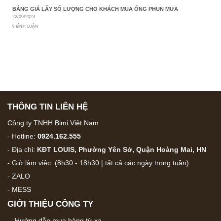
BẢNG GIÁ LẤY SỐ LƯỢNG CHO KHÁCH MUA ỐNG PHUN MƯA
22/09/2023
9 BÌNH LUẬN
THÔNG TIN LIÊN HỆ
Công ty TNHH Bimi Việt Nam
- Hotline:
0924.162.555
- Địa chỉ:
KĐT LOUIS, Phường Yên Sở, Quận Hoàng Mai, HN
- Giờ làm việc: (8h30 - 18h30 | tất cả các ngày trong tuần)
-
ZALO
-
MESS
GIỚI THIỆU CÔNG TY
Hướng dẫn mua hàng từ xa