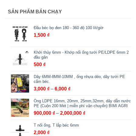
6,000 ₫
SẢN PHẨM BÁN CHẠY
Đầu béc bọ đen 180 - 360 độ 100 lít/giờ
1,500
₫
Khởi thủy 6mm - Khớp nối ống tưới PE/LDPE 6mm 2
đầu gân
500
₫
Dây 6MM-8MM-10MM , ống nhựa dẻo, dây tưới PE
cắm béc.
Khoảng
3,000
₫
–
6,000
₫
giá:
Ống LDPE 16mm, 20mm, 25mm,32mm, dây dẫn nước
từ
PE (Cuộn 200 Mét | miễn phí vận chuyển) BIMI AGRI
3,000 ₫
Khoảng
900,000
₫
–
2,000,000
₫
đến
giá:
6,000 ₫
T nối ống, T lắp béc 6mm
từ
900,000 ₫
2,000
₫