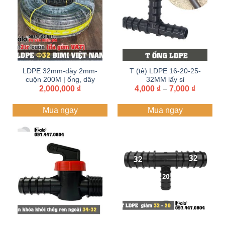
LDPE 32mm-dày 2mm-
T (tê) LDPE 16-20-25-
cuộn 200M | ống, dây
32MM lấy sỉ
Khoảng
tưới PE BIMI AGRI |
2,000,000
₫
4,000
Zalo+hotline
₫
–
7,000
₫
giá:
Bảo hành 5 năm
097.447.0804
từ
Mua ngay
Mua ngay
4,000 ₫
đến
7,000 ₫