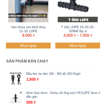
Van khóa ren khởi thủy
T (tê) LDPE 16-20-25-
21-16 LDPE
32MM lấy sỉ
Khoảng
8,000
₫
4,000
Zalo+hotline
₫
–
7,000
₫
giá:
097.447.0804
từ
Mua ngay
Mua ngay
4,000 ₫
đến
7,000 ₫
SẢN PHẨM BÁN CHẠY
Đầu béc bọ đen 180 - 360 độ 100 lít/giờ
1,500
₫
Khởi thủy 6mm - Khớp nối ống tưới PE/LDPE 6mm 2
đầu gân
500
₫