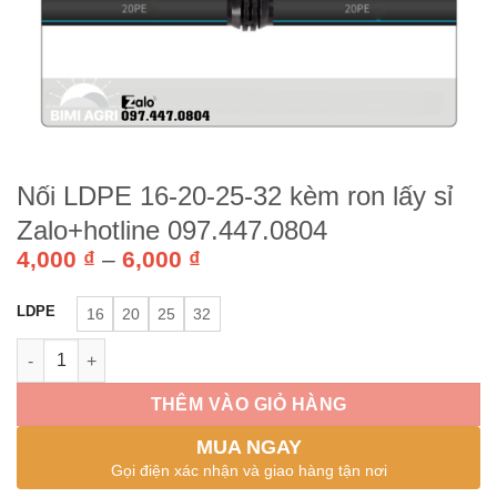
Nối LDPE 16-20-25-32 kèm ron lấy sỉ
Zalo+hotline 097.447.0804
Khoảng
4,000
₫
–
6,000
₫
giá:
từ
LDPE
16
20
25
32
4,000 ₫
đến
Nối LDPE 16-20-25-32 kèm ron lấy sỉ Zalo+hotline 097.447.0804
6,000 ₫
THÊM VÀO GIỎ HÀNG
MUA NGAY
Gọi điện xác nhận và giao hàng tận nơi