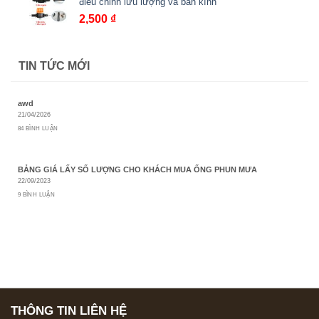
điều chỉnh lưu lượng và bán kính
đến
2,500
₫
1,500 ₫
TIN TỨC MỚI
awd
21/04/2026
84 BÌNH LUẬN
BẢNG GIÁ LẤY SỐ LƯỢNG CHO KHÁCH MUA ỐNG PHUN MƯA
22/09/2023
9 BÌNH LUẬN
THÔNG TIN LIÊN HỆ