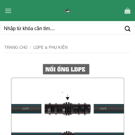
Bỏ
qua
nội
Tìm
dung
kiếm:
TRANG CHỦ
/
LDPE & PHỤ KIỆN