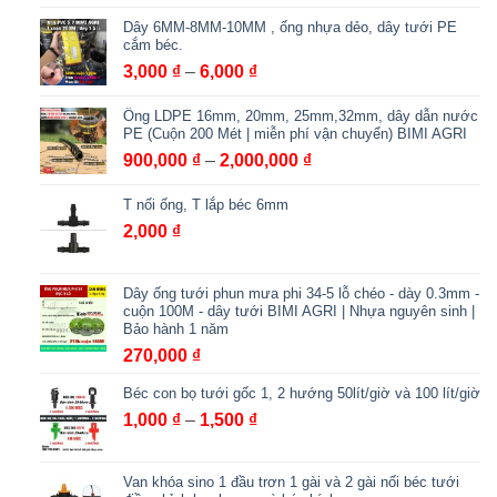
Dây 6MM-8MM-10MM , ống nhựa dẻo, dây tưới PE
cắm béc.
Khoảng
3,000
₫
–
6,000
₫
giá:
Ống LDPE 16mm, 20mm, 25mm,32mm, dây dẫn nước
từ
PE (Cuộn 200 Mét | miễn phí vận chuyển) BIMI AGRI
3,000 ₫
Khoảng
900,000
₫
–
2,000,000
₫
đến
giá:
6,000 ₫
T nối ống, T lắp béc 6mm
từ
900,000 ₫
2,000
₫
đến
2,000,000 ₫
Dây ống tưới phun mưa phi 34-5 lỗ chéo - dày 0.3mm -
cuộn 100M - dây tưới BIMI AGRI | Nhựa nguyên sinh |
Bảo hành 1 năm
270,000
₫
Béc con bọ tưới gốc 1, 2 hướng 50lít/giờ và 100 lít/giờ
Khoảng
1,000
₫
–
1,500
₫
giá:
từ
Van khóa sino 1 đầu trơn 1 gài và 2 gài nối béc tưới
1,000 ₫