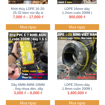
Khởi thủy LDPE 16-20-
LDPE 16mm-dày
25-32 kèm ron lấy sỉ
1.2mm-cuộn 200M |
Khoảng
7,000
Zalo+hotline
₫
–
17,000
₫
ống, dây tưới PE BIMI
900,000
₫
giá:
097.447.0804
AGRI | Bảo hành 5
từ
năm
Mua ngay
Mua ngay
7,000 ₫
đến
17,000 ₫
Dây 6MM-8MM-10MM
LDPE 25mm-dày
, ống nhựa dẻo, dây
1.8mm-cuộn 200M |
Khoảng
3,000
tưới PE cắm béc.
₫
–
6,000
₫
ống, dây tưới PE BIMI
1,400,000
₫
giá:
AGRI | Bảo hành 5
từ
năm
Mua ngay
Mua ngay
3,000 ₫