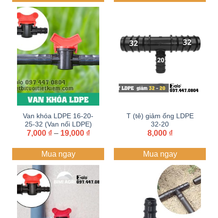
đến
6,000 ₫
Van khóa LDPE 16-20-
T (tê) giảm ống LDPE
25-32 (Van nối LDPE)
32-20
Khoảng
7,000
lấy sỉ Zalo+hotline
₫
–
19,000
₫
8,000
₫
giá:
097.447.0804
từ
Mua ngay
Mua ngay
7,000 ₫
đến
19,000 ₫