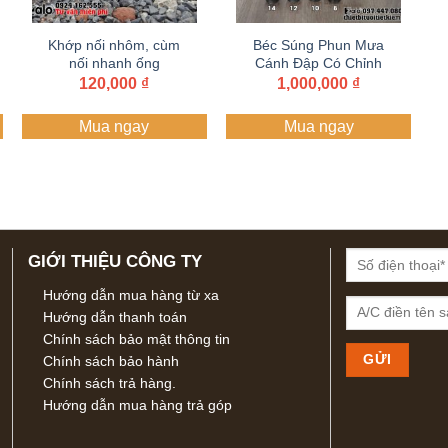
Khớp nối nhôm, cùm
Béc Súng Phun Mưa
nối nhanh ống
Cánh Đập Có Chỉnh
Góc Phi 42 – D91 –
120,000
₫
1,000,000
₫
Béc Tưới Cây Bán
Kính Lớn Bảo hành 1
Mua ngay
Mua ngay
năm
GIỚI THIỆU CÔNG TY
Hướng dẫn mua hàng từ xa
Hướng dẫn thanh toán
Chính sách bảo mật thông tin
Chính sách bảo hành
Chính sách trả hàng.
Hướng dẫn mua hàng trả góp