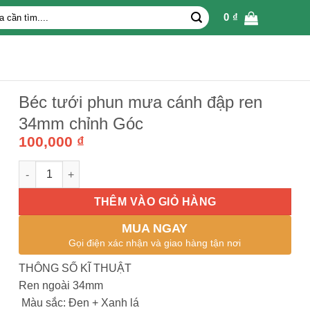
0
₫
Béc tưới phun mưa cánh đập ren
34mm chỉnh Góc
100,000
₫
Béc tưới phun mưa cánh đập ren 34mm chỉnh Góc số lượng
THÊM VÀO GIỎ HÀNG
MUA NGAY
Gọi điện xác nhận và giao hàng tận nơi
THÔNG SỐ KĨ THUẬT
Ren ngoài 34mm
Màu sắc: Đen + Xanh lá