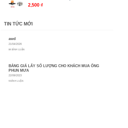
2,500
₫
đến
1,500 ₫
TIN TỨC MỚI
awd
21/04/2026
84 BÌNH LUẬN
BẢNG GIÁ LẤY SỐ LƯỢNG CHO KHÁCH MUA ỐNG
PHUN MƯA
22/09/2023
9 BÌNH LUẬN