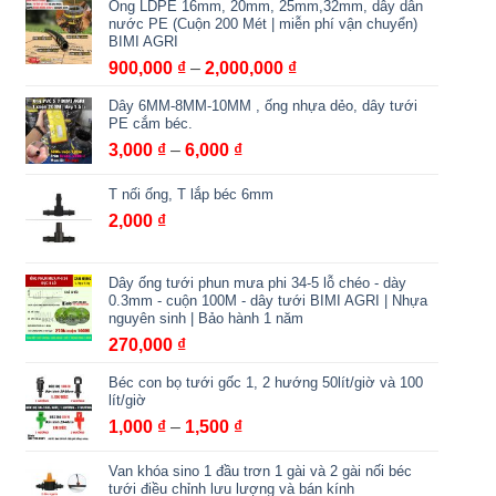
Ống LDPE 16mm, 20mm, 25mm,32mm, dây dẫn
nước PE (Cuộn 200 Mét | miễn phí vận chuyển)
BIMI AGRI
Khoảng
900,000
₫
–
2,000,000
₫
giá:
Dây 6MM-8MM-10MM , ống nhựa dẻo, dây tưới
từ
PE cắm béc.
900,000 ₫
Khoảng
3,000
₫
–
6,000
₫
đến
giá:
2,000,000 ₫
T nối ống, T lắp béc 6mm
từ
3,000 ₫
2,000
₫
đến
6,000 ₫
Dây ống tưới phun mưa phi 34-5 lỗ chéo - dày
0.3mm - cuộn 100M - dây tưới BIMI AGRI | Nhựa
nguyên sinh | Bảo hành 1 năm
270,000
₫
Béc con bọ tưới gốc 1, 2 hướng 50lít/giờ và 100
lít/giờ
Khoảng
1,000
₫
–
1,500
₫
giá:
Van khóa sino 1 đầu trơn 1 gài và 2 gài nối béc
từ
tưới điều chỉnh lưu lượng và bán kính
1,000 ₫