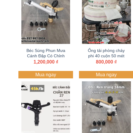
Béc Súng Phun Mưa
Ống tải phòng cháy
Cánh Đập Có Chỉnh
phi 40 cuộn 50 mét
Góc Phi 48 – D91 –
1,200,000
₫
800,000
₫
Béc Tưới Cây Bán
Kính Lớn Bảo hành 1
Mua ngay
Mua ngay
năm