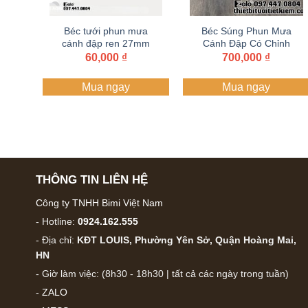
Béc tưới phun mưa
Béc Súng Phun Mưa
cánh đập ren 27mm
Cánh Đập Có Chỉnh
ren ngoài chỉnh góc
Góc Phi 34 – D91 –
60,000
₫
700,000
₫
Béc Tưới Cây Bán
Kính Lớn Bảo hành 1
Mua ngay
Mua ngay
năm
THÔNG TIN LIÊN HỆ
Công ty TNHH Bimi Việt Nam
- Hotline:
0924.162.555
- Địa chỉ:
KĐT LOUIS, Phường Yên Sở, Quận Hoàng Mai,
HN
- Giờ làm việc: (8h30 - 18h30 | tất cả các ngày trong tuần)
-
ZALO