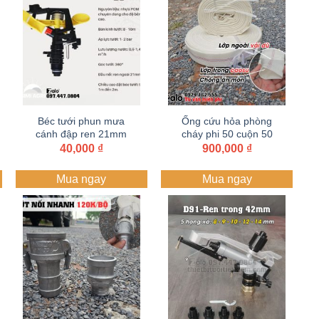
Béc tưới phun mưa
Ống cứu hỏa phòng
cánh đập ren 21mm
cháy phi 50 cuộn 50
ren ngoài chỉnh góc
mét
40,000
₫
900,000
₫
Mua ngay
Mua ngay