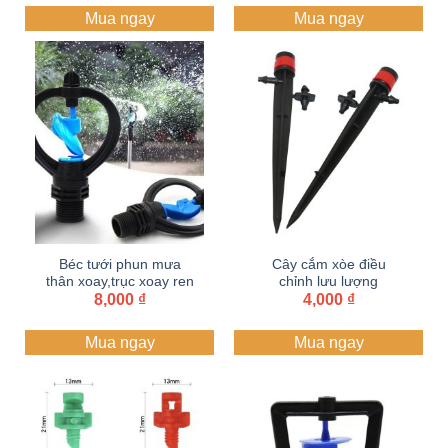
từ
Mua ngay
Mua ngay
2,000 ₫
đến
3,000 ₫
Béc tưới phun mưa
Cây cắm xòe điều
thân xoay,trục xoay ren
chỉnh lưu lượng
ngoài 21 | Béc cánh
8,000
₫
4,000
₫
bướm
Mua ngay
Mua ngay