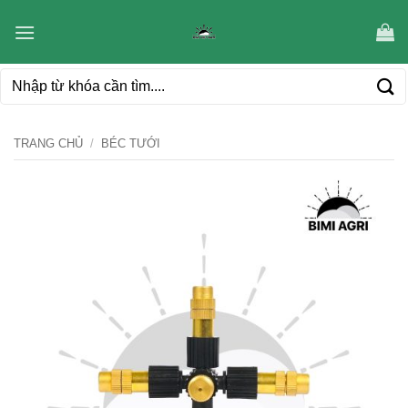
Bỏ
qua
nội
Tìm
dung
kiếm:
TRANG CHỦ
/
BÉC TƯỚI