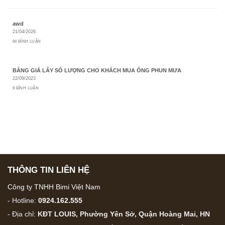
awd
21/04/2026
84 BÌNH LUẬN
BẢNG GIÁ LẤY SỐ LƯỢNG CHO KHÁCH MUA ỐNG PHUN MƯA
22/09/2023
9 BÌNH LUẬN
THÔNG TIN LIÊN HỆ
Công ty TNHH Bimi Việt Nam
- Hotline:
0924.162.555
- Địa chỉ:
KĐT LOUIS, Phường Yên Sở, Quận Hoàng Mai, HN