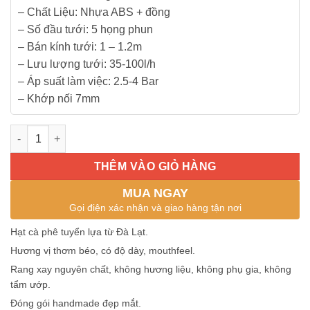
– Chất Liệu: Nhựa ABS + đồng
– Số đầu tưới: 5 họng phun
– Bán kính tưới: 1 – 1.2m
– Lưu lượng tưới: 35-100l/h
– Áp suất làm việc: 2.5-4 Bar
– Khớp nối 7mm
Đầu béc phun sương 5 hướng bằng đồng số lượng
THÊM VÀO GIỎ HÀNG
MUA NGAY
Gọi điện xác nhận và giao hàng tận nơi
Hạt cà phê tuyển lựa từ Đà Lạt.
Hương vị thơm béo, có độ dày, mouthfeel.
Rang xay nguyên chất, không hương liệu, không phụ gia, không
tẩm ướp.
Đóng gói handmade đẹp mắt.