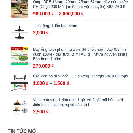
Ống LDPE 16mm, 20mm, 25mm,32mm, dây dẫn nước
từ
PE (Cuộn 200 Mét | miễn phí vận chuyển) BIMI AGRI
3,000 ₫
Khoảng
900,000
₫
–
2,000,000
₫
đến
giá:
6,000 ₫
T nối ống, T lắp béc 6mm
từ
900,000 ₫
2,000
₫
đến
2,000,000 ₫
Dây ống tưới phun mưa phi 34-5 lỗ chéo - dày 0.3mm -
cuộn 100M - dây tưới BIMI AGRI | Nhựa nguyên sinh |
Bảo hành 1 năm
270,000
₫
Béc con bọ tưới gốc 1, 2 hướng 50lít/giờ và 100 lít/giờ
Khoảng
1,000
₫
–
1,500
₫
giá:
từ
Van khóa sino 1 đầu trơn 1 gài và 2 gài nối béc tưới
1,000 ₫
điều chỉnh lưu lượng và bán kính
đến
2,500
₫
1,500 ₫
TIN TỨC MỚI