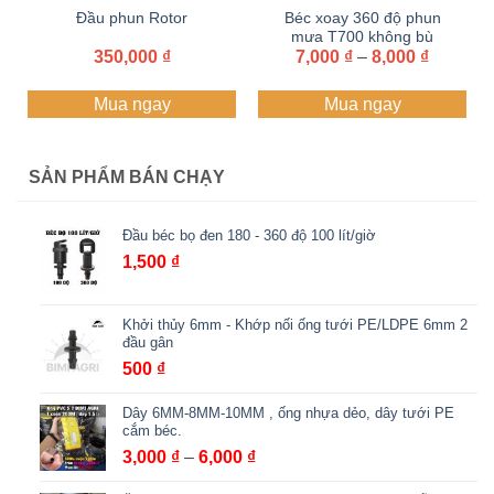
Đầu phun Rotor
Béc xoay 360 độ phun
mưa T700 không bù
Khoảng
350,000
₫
áp, 90 và 250 lít chân 6
7,000
₫
–
8,000
₫
giá:
li và 10 li
từ
Mua ngay
Mua ngay
7,000 ₫
đến
8,000 ₫
SẢN PHẨM BÁN CHẠY
Đầu béc bọ đen 180 - 360 độ 100 lít/giờ
1,500
₫
Khởi thủy 6mm - Khớp nối ống tưới PE/LDPE 6mm 2
đầu gân
500
₫
Dây 6MM-8MM-10MM , ống nhựa dẻo, dây tưới PE
cắm béc.
Khoảng
3,000
₫
–
6,000
₫
giá: