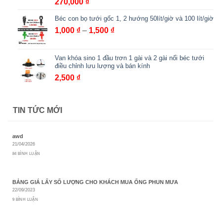
270,000
₫
Béc con bọ tưới gốc 1, 2 hướng 50lít/giờ và 100 lít/giờ
Khoảng
1,000
₫
–
1,500
₫
giá:
từ
Van khóa sino 1 đầu trơn 1 gài và 2 gài nối béc tưới
1,000 ₫
điều chỉnh lưu lượng và bán kính
đến
2,500
₫
1,500 ₫
TIN TỨC MỚI
awd
21/04/2026
84 BÌNH LUẬN
BẢNG GIÁ LẤY SỐ LƯỢNG CHO KHÁCH MUA ỐNG PHUN MƯA
22/09/2023
9 BÌNH LUẬN