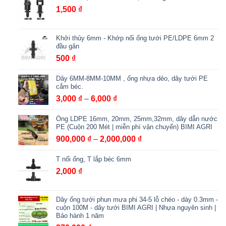
1,500
₫
Khởi thủy 6mm - Khớp nối ống tưới PE/LDPE 6mm 2
đầu gân
500
₫
Dây 6MM-8MM-10MM , ống nhựa dẻo, dây tưới PE
cắm béc.
Khoảng
3,000
₫
–
6,000
₫
giá:
Ống LDPE 16mm, 20mm, 25mm,32mm, dây dẫn nước
từ
PE (Cuộn 200 Mét | miễn phí vận chuyển) BIMI AGRI
3,000 ₫
Khoảng
900,000
₫
–
2,000,000
₫
đến
giá:
6,000 ₫
T nối ống, T lắp béc 6mm
từ
900,000 ₫
2,000
₫
đến
2,000,000 ₫
Dây ống tưới phun mưa phi 34-5 lỗ chéo - dày 0.3mm -
cuộn 100M - dây tưới BIMI AGRI | Nhựa nguyên sinh |
Bảo hành 1 năm