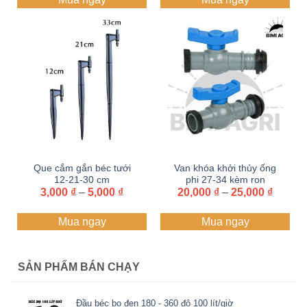
từ
200,000 ₫
đến
300,000 ₫
Que cắm gắn béc tưới
Van khóa khởi thủy ống
12-21-30 cm
phi 27-34 kèm ron
Khoảng
Khoản
3,000
₫
–
5,000
₫
20,000
caosu từ ống PVC,
₫
–
25,000
₫
giá:
giá:
HDPE ra ống mềm
từ
từ
Mua ngay
Mua ngay
3,000 ₫
20,000
đến
đến
5,000 ₫
25,000
SẢN PHẨM BÁN CHẠY
Đầu béc bọ đen 180 - 360 độ 100 lít/giờ