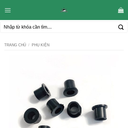
Bỏ
qua
nội
Tìm
dung
kiếm:
TRANG CHỦ
/
PHỤ KIỆN