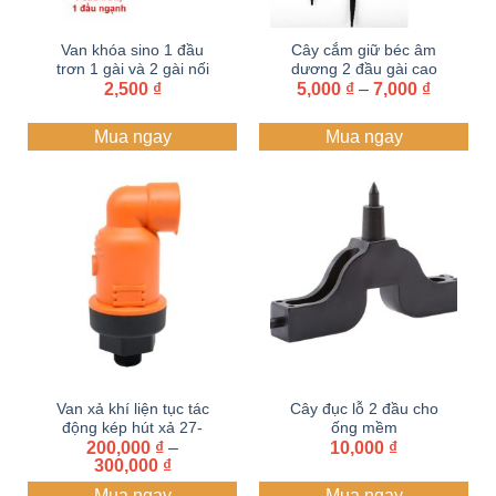
Van khóa sino 1 đầu
Cây cắm giữ béc âm
trơn 1 gài và 2 gài nối
dương 2 đầu gài cao
Khoảng
béc tưới điều chỉnh lưu
2,500
₫
5,000
33-45cm dùng ống
₫
–
7,000
₫
giá:
lượng và bán kính
6mm
từ
Mua ngay
Mua ngay
5,000 ₫
đến
7,000 ₫
Van xả khí liện tục tác
Cây đục lỗ 2 đầu cho
động kép hút xả 27-
ống mềm
200,000
34mm
₫
–
10,000
₫
Khoảng
300,000
₫
giá:
Mua ngay
Mua ngay