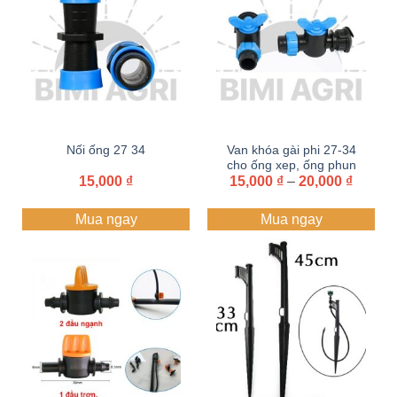
Nối ống 27 34
Van khóa gài phi 27-34
cho ống xep, ống phun
Khoản
15,000
₫
15,000
₫
mưa
–
20,000
₫
giá:
từ
Mua ngay
Mua ngay
15,000
đến
20,000