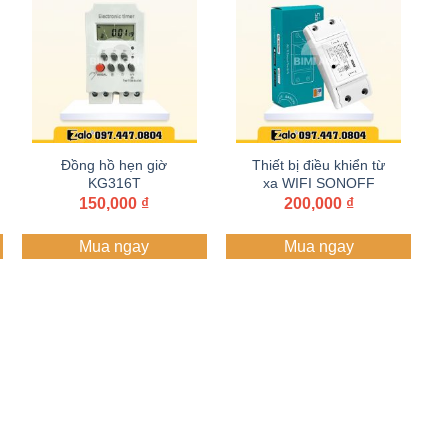
Đồng hồ hẹn giờ
Thiết bị điều khiển từ
KG316T
xa WIFI SONOFF
BASIC
150,000
₫
200,000
₫
g
Mua ngay
Mua ngay
0 ₫
000 ₫