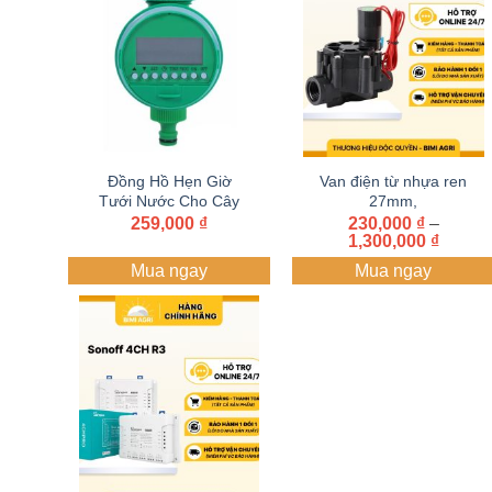
Đồng Hồ Hẹn Giờ
Van điện từ nhựa ren
Tưới Nước Cho Cây
27mm,
chạy Pin
34mm,42MM,60MM
259,000
₫
230,000
₫
–
Khoản
điện từ 220 v – 24 V
1,300,000
₫
giá:
Mua ngay
Mua ngay
từ
230,00
đến
1,300,