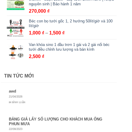
nguyên sinh | Bảo hành 1 năm
270,000
₫
Béc con bọ tưới gốc 1, 2 hướng 50lít/giờ và 100
lít/giờ
Khoảng
1,000
₫
–
1,500
₫
giá:
Van khóa sino 1 đầu trơn 1 gài và 2 gài nối béc
từ
tưới điều chỉnh lưu lượng và bán kính
1,000 ₫
2,500
₫
đến
1,500 ₫
TIN TỨC MỚI
awd
21/04/2026
84 BÌNH LUẬN
BẢNG GIÁ LẤY SỐ LƯỢNG CHO KHÁCH MUA ỐNG
PHUN MƯA
22/09/2023