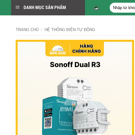
Bỏ
Tìm
DANH MỤC SẢN PHẨM
qua
kiếm:
nội
dung
TRANG CHỦ
/
HỆ THỐNG ĐIỆN-TỰ ĐỘNG