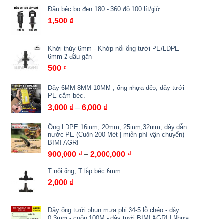
Đầu béc bọ đen 180 - 360 độ 100 lít/giờ
1,500
₫
Khởi thủy 6mm - Khớp nối ống tưới PE/LDPE
6mm 2 đầu gân
500
₫
Dây 6MM-8MM-10MM , ống nhựa dẻo, dây tưới
PE cắm béc.
Khoảng
3,000
₫
–
6,000
₫
giá:
Ống LDPE 16mm, 20mm, 25mm,32mm, dây dẫn
từ
nước PE (Cuộn 200 Mét | miễn phí vận chuyển)
3,000 ₫
BIMI AGRI
đến
Khoảng
900,000
₫
–
2,000,000
₫
6,000 ₫
giá:
T nối ống, T lắp béc 6mm
từ
2,000
₫
900,000 ₫
đến
2,000,000 ₫
Dây ống tưới phun mưa phi 34-5 lỗ chéo - dày
0.3mm - cuộn 100M - dây tưới BIMI AGRI | Nhựa