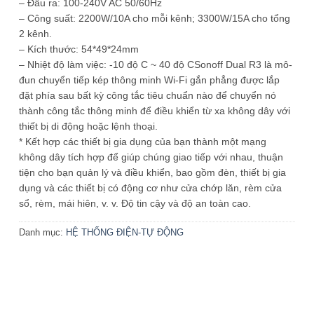
– Đầu ra: 100-240V AC 50/60Hz
– Công suất: 2200W/10A cho mỗi kênh; 3300W/15A cho tổng
2 kênh.
– Kích thước: 54*49*24mm
– Nhiệt độ làm việc: -10 độ C ~ 40 độ CSonoff Dual R3 là mô-
đun chuyển tiếp kép thông minh Wi-Fi gắn phẳng được lắp
đặt phía sau bất kỳ công tắc tiêu chuẩn nào để chuyển nó
thành công tắc thông minh để điều khiển từ xa không dây với
thiết bị di động hoặc lệnh thoại.
* Kết hợp các thiết bị gia dụng của bạn thành một mạng
không dây tích hợp để giúp chúng giao tiếp với nhau, thuận
tiện cho bạn quản lý và điều khiển, bao gồm đèn, thiết bị gia
dụng và các thiết bị có động cơ như cửa chớp lăn, rèm cửa
sổ, rèm, mái hiên, v. v. Độ tin cậy và độ an toàn cao.
Danh mục:
HỆ THỐNG ĐIỆN-TỰ ĐỘNG