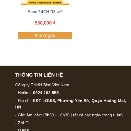
Sonoff 4CH R3 wifi
550,000
₫
Mua ngay
THÔNG TIN LIÊN HỆ
Công ty TNHH Bimi Việt Nam
- Hotline:
0924.162.555
- Địa chỉ:
KĐT LOUIS, Phường Yên Sở, Quận Hoàng Mai,
HN
- Giờ làm việc: (8h30 - 18h30 | tất cả các ngày trong tuần)
-
ZALO
-
MESS