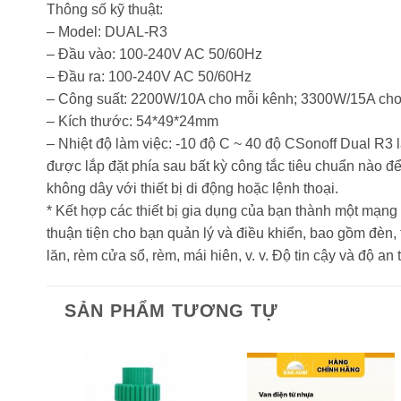
Thông số kỹ thuật:
– Model: DUAL-R3
– Đầu vào: 100-240V AC 50/60Hz
– Đầu ra: 100-240V AC 50/60Hz
– Công suất: 2200W/10A cho mỗi kênh; 3300W/15A cho 
– Kích thước: 54*49*24mm
– Nhiệt độ làm việc: -10 độ C ~ 40 độ CSonoff Dual R3
được lắp đặt phía sau bất kỳ công tắc tiêu chuẩn nào đ
không dây với thiết bị di động hoặc lệnh thoại.
* Kết hợp các thiết bị gia dụng của bạn thành một mạng
thuận tiện cho bạn quản lý và điều khiển, bao gồm đèn, 
lăn, rèm cửa sổ, rèm, mái hiên, v. v. Độ tin cậy và độ an 
SẢN PHẨM TƯƠNG TỰ