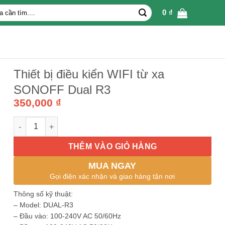
0
₫
Thiết bị điều kiển WIFI từ xa
SONOFF Dual R3
350,000
₫
Thiết bị điều kiển WIFI từ xa SONOFF Dual R3 số lượng
THÊM VÀO GIỎ HÀNG
MUA NGAY
Gọi điện xác nhận và giao hàng tận nơi
Thông số kỹ thuật:
– Model: DUAL-R3
– Đầu vào: 100-240V AC 50/60Hz