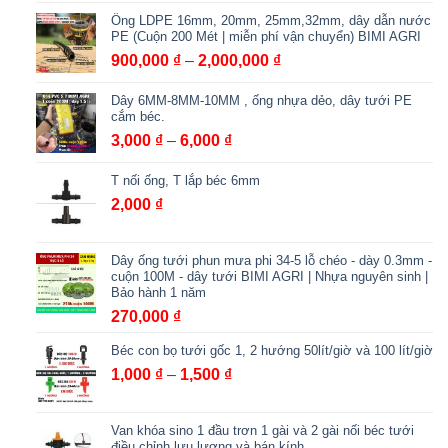
Ống LDPE 16mm, 20mm, 25mm,32mm, dây dẫn nước
PE (Cuộn 200 Mét | miễn phí vận chuyển) BIMI AGRI
Khoảng
900,000
₫
–
2,000,000
₫
giá:
Dây 6MM-8MM-10MM , ống nhựa dẻo, dây tưới PE
từ
cắm béc.
900,000 ₫
Khoảng
3,000
₫
–
6,000
₫
đến
giá:
2,000,000 ₫
T nối ống, T lắp béc 6mm
từ
3,000 ₫
2,000
₫
đến
6,000 ₫
Dây ống tưới phun mưa phi 34-5 lỗ chéo - dày 0.3mm -
cuộn 100M - dây tưới BIMI AGRI | Nhựa nguyên sinh |
Bảo hành 1 năm
270,000
₫
Béc con bọ tưới gốc 1, 2 hướng 50lít/giờ và 100 lít/giờ
Khoảng
1,000
₫
–
1,500
₫
giá:
từ
Van khóa sino 1 đầu trơn 1 gài và 2 gài nối béc tưới
1,000 ₫
điều chỉnh lưu lượng và bán kính