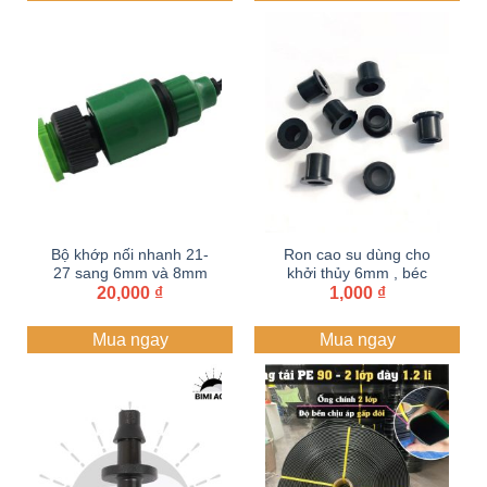
đến
25,000 ₫
Bộ khớp nối nhanh 21-
Ron cao su dùng cho
27 sang 6mm và 8mm
khởi thủy 6mm , béc
20,000
₫
tưới 6mm.
1,000
₫
Mua ngay
Mua ngay