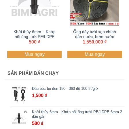
Khởi thủy 6mm – Khớp
Ống dây tưới xẹp chính
nối ống tưới PE/LDPE
dẫn nước, bơm nước
6mm 2 đầu gân
500
₫
90 Dây dẫn tưới PE ,
1,550,000
₫
Ống 2 lớp dày 1.2 li PE
mềm dẫn nước, ống tải
Mua ngay
Mua ngay
nước | Cuộn 50 mét
SẢN PHẨM BÁN CHẠY
Đầu béc bọ đen 180 - 360 độ 100 lít/giờ
1,500
₫
Khởi thủy 6mm - Khớp nối ống tưới PE/LDPE 6mm 2
đầu gân
500
₫