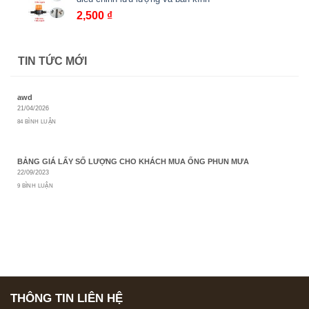
đến
2,500
₫
1,500 ₫
TIN TỨC MỚI
awd
21/04/2026
84 BÌNH LUẬN
BẢNG GIÁ LẤY SỐ LƯỢNG CHO KHÁCH MUA ỐNG PHUN MƯA
22/09/2023
9 BÌNH LUẬN
THÔNG TIN LIÊN HỆ