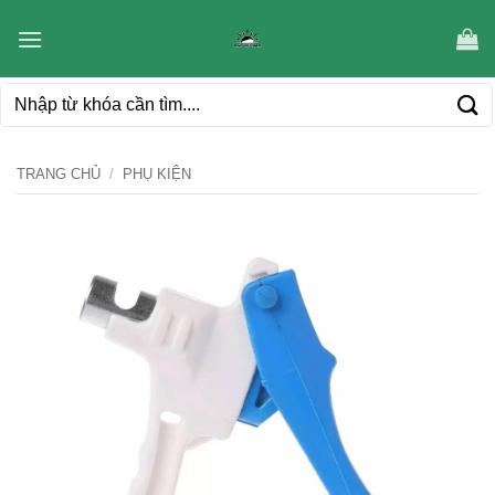
Bỏ
qua
nội
Tìm
dung
kiếm:
TRANG CHỦ
/
PHỤ KIỆN