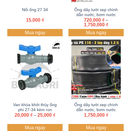
Nối ống 27 34
Ống dây tưới xẹp chính
dẫn nước, bơm nước
15,000
₫
42-50-63-75-90-110
720,000
₫
–
Khoảng
1,750,000
₫
Dây dẫn tưới PE , Ống
giá:
mềm dẫn nước, ống tải
Mua ngay
Mua ngay
từ
nước| 2 lớp dày nhất
720,000 ₫
đến
1,750,000 
Van khóa khởi thủy ống
Ống dây tưới xẹp chính
phi 27-34 kèm ron
dẫn nước, bơm nước
Khoảng
20,000
caosu từ ống PVC,
₫
–
25,000
₫
110 Dây dẫn tưới PE ,
1,750,000
₫
giá:
HDPE ra ống mềm
Ống mềm dẫn nước,
từ
ống tải nước| 2 lớp dày
Mua ngay
Mua ngay
20,000 ₫
1.2 li cuộn 50 mét.