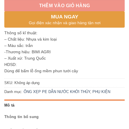
THÊM VÀO GIỎ HÀNG
MUA NGAY
Gọi điện xác nhận và giao hàng tận nơi
Thông số kĩ thuật:
– Chất liệu: Nhựa và kim loại
– Màu sắc: trắn
-Thương hiệu: BIMI AGRI
– Xuất xứ: Trung Quốc
HDSD:
Dùng để bấm lỗ ống mềm phun tưới cây
SKU:
Không áp dụng
Danh mục:
ỐNG XẸP PE DẪN NƯỚC KHỞI THỦY
,
PHỤ KIỆN
Mô tả
Thông tin bổ sung