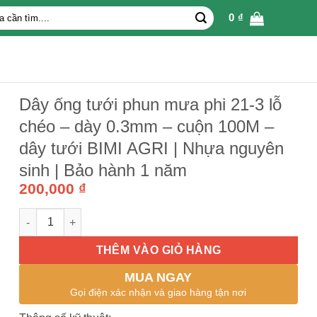
0
₫
Dây ống tưới phun mưa phi 21-3 lỗ
chéo – dày 0.3mm – cuộn 100M –
dây tưới BIMI AGRI | Nhựa nguyên
sinh | Bảo hành 1 năm
200,000
₫
Dây ống tưới phun mưa phi 21-3 lỗ chéo - dày 0.3mm - cuộn 
THÊM VÀO GIỎ HÀNG
MUA NGAY
Gọi điện xác nhận và giao hàng tận nơi