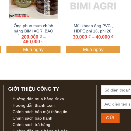
Ống phun mưa chính
Mũi khoan ống PVC ,
hãng BIMI AGRI BẢO
HDPE phi 16, phi 20,
HÀNH 1 NĂM ( Cuộn
phi 21, phi 27, phi 34
Khoảng
200,000
₫
–
30,000
₫
–
40,000
₫
Khoảng
giá:
460,000
100 mét)
₫
giá:
từ
Mua ngay
Mua ngay
từ
30,000 
200,000 ₫
đến
đến
40,000 
460,000 ₫
GIỚI THIỆU CÔNG TY
Hướng dẫn mua hàng từ xa
Hướng dẫn thanh toán
Chính sách bảo mật thông tin
Chính sách bảo hành
Chính sách trả hàng.
Hướng dẫn mua hàng trả góp