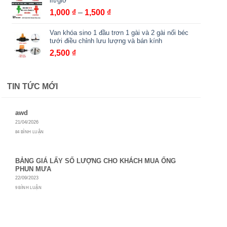
lít/giờ
Khoảng
1,000
₫
–
1,500
₫
giá:
Van khóa sino 1 đầu trơn 1 gài và 2 gài nối béc
từ
tưới điều chỉnh lưu lượng và bán kính
1,000 ₫
2,500
₫
đến
1,500 ₫
TIN TỨC MỚI
awd
21/04/2026
84 BÌNH LUẬN
BẢNG GIÁ LẤY SỐ LƯỢNG CHO KHÁCH MUA ỐNG
PHUN MƯA
22/09/2023
9 BÌNH LUẬN