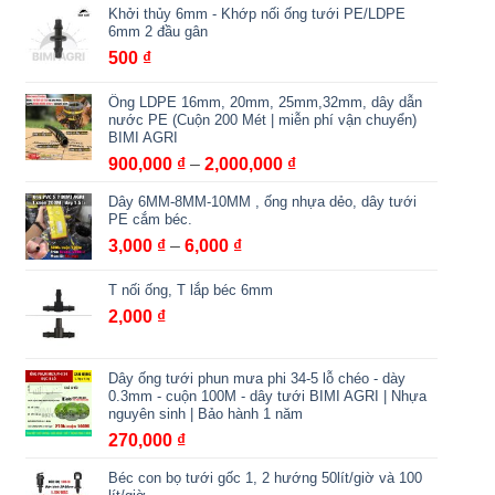
Khởi thủy 6mm - Khớp nối ống tưới PE/LDPE
6mm 2 đầu gân
500
₫
Ống LDPE 16mm, 20mm, 25mm,32mm, dây dẫn
nước PE (Cuộn 200 Mét | miễn phí vận chuyển)
BIMI AGRI
Khoảng
900,000
₫
–
2,000,000
₫
giá:
Dây 6MM-8MM-10MM , ống nhựa dẻo, dây tưới
từ
PE cắm béc.
900,000 ₫
Khoảng
3,000
₫
–
6,000
₫
đến
giá:
2,000,000 ₫
T nối ống, T lắp béc 6mm
từ
3,000 ₫
2,000
₫
đến
6,000 ₫
Dây ống tưới phun mưa phi 34-5 lỗ chéo - dày
0.3mm - cuộn 100M - dây tưới BIMI AGRI | Nhựa
nguyên sinh | Bảo hành 1 năm
270,000
₫
Béc con bọ tưới gốc 1, 2 hướng 50lít/giờ và 100