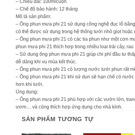
– Chiều dài: 100m/cuộn
– Chế độ bảo hành: 12 tháng
Mô tả sản phẩm:
– Ống phun mưa phi 21 sử dụng công nghệ đục lỗ bằng t
có thể được sử dụng trong hệ thống tưới nhỏ giọt hoặc 
– Ống phun mưa phi 21 có các tia phun như một cơn m
phun mưa phi 21 thích hợp trong nhiều loại trái cây, rau
– Sử dụng ống phun mưa phi 21 giúp chi phí đầu tư thấp 
dễ dàng khi vụ mùa kết thúc.
– Ống phun mưa phi 21 có lượng nước tưới phun rất mề
– Ống phun mưa phi 21 khi sử dụn sẽ hạn chế có nước đ
hơn khi tưới.
Úng dụng:
– Ống phun mưa phi 21 phù hợp với các vườn lớn, tran
ươm… và cũng thích hợp ứng dụng cho nhà kính.
SẢN PHẨM TƯƠNG TỰ