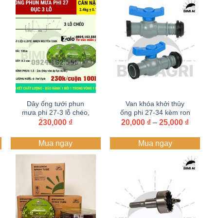
Dây ống tưới phun
Van khóa khởi thủy
mưa phi 27-3 lỗ chéo,
ống phi 27-34 kèm ron
5 lỗ chéo – dày
caosu từ ống PVC,
Khoảng
230,000
₫
20,000
₫
–
25,000
₫
giá:
0.3mm – cuộn 100M –
HDPE ra ống mềm
từ
dây tưới BIMI AGRI |
Mua ngay
Mua ngay
20,000 
Nhựa nguyên sinh |
đến
Bảo hành 1 năm
25,000 