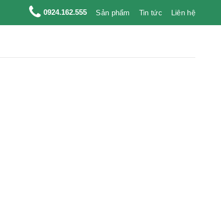
0924.162.555
Sản phẩm
Tin tức
Liên hệ
100M - dây tưới BIMI AGRI | Nhựa nguyên sinh | Bảo hành 1 năm 