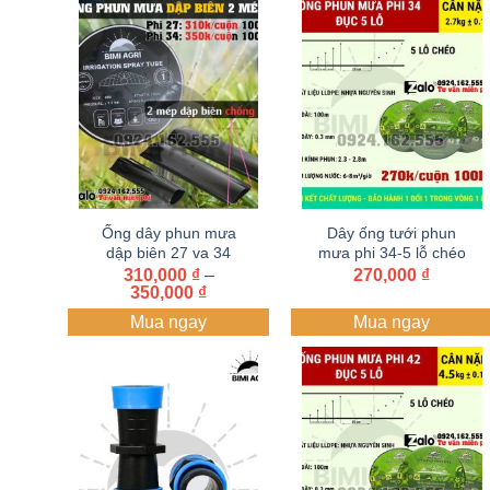
Ống dây phun mưa
Dây ống tưới phun
dập biên 27 va 34
mưa phi 34-5 lỗ chéo
cuộn 100 mét BIMI
– dày 0.3mm – cuộn
310,000
₫
–
270,000
₫
Khoảng
350,000
AGRI
₫
100M – dây tưới BIMI
giá:
AGRI | Nhựa nguyên
Mua ngay
Mua ngay
từ
sinh | Bảo hành 1 năm
310,000 ₫
đến
350,000 ₫