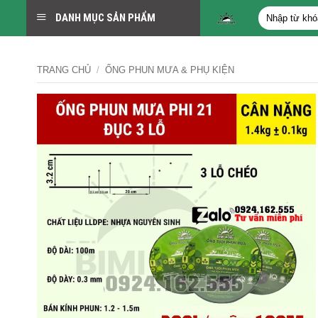
Bỏ
Tìm
DANH MỤC SẢN PHẨM
qua
kiếm:
nội
dung
TRANG CHỦ
/
ỐNG PHUN MƯA & PHỤ KIỆN