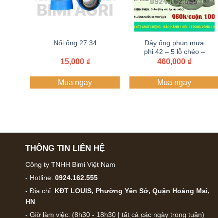
Nối ống 27 34
Dây ống phun mưa
phi 42 – 5 lỗ chéo –
dày 0.3mm – cuộn
15,000
₫
460,000
₫
100M – dây tưới BIMI
AGRI | Nhựa nguyên
Mua ngay
Mua ngay
sinh | Bảo hành 1 năm
THÔNG TIN LIÊN HỆ
Công ty TNHH Bimi Việt Nam
- Hotline:
0924.162.555
- Địa chỉ:
KĐT LOUIS, Phường Yên Sở, Quận Hoàng Mai,
HN
- Giờ làm việc: (8h30 - 18h30 | tất cả các ngày trong tuần)