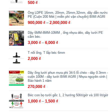
500
₫
Ống LDPE 16mm, 20mm, 25mm,32mm, dây dẫn nước
PE (Cuộn 200 Mét | miễn phí vận chuyển) BIMI AGRI
Khoảng
900,000
₫
–
2,000,000
₫
giá:
Dây 6MM-8MM-10MM , ống nhựa dẻo, dây tưới PE
từ
cắm béc.
900,000 ₫
Khoảng
3,000
₫
–
6,000
₫
đến
giá:
2,000,000 ₫
T nối ống, T lắp béc 6mm
từ
3,000 ₫
2,000
₫
đến
6,000 ₫
Dây ống tưới phun mưa phi 34-5 lỗ chéo - dày 0.3mm -
cuộn 100M - dây tưới BIMI AGRI | Nhựa nguyên sinh |
Bảo hành 1 năm
270,000
₫
Béc con bọ tưới gốc 1, 2 hướng 50lít/giờ và 100 lít/giờ
Khoảng
1,000
₫
–
1,500
₫
giá:
từ