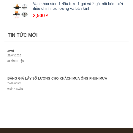
Van khóa sino 1 đầu trơn 1 gài và 2 gài nối béc tưới
1,000 ₫
điều chỉnh lưu lượng và bán kính
đến
2,500
₫
1,500 ₫
TIN TỨC MỚI
awd
21/04/2026
84 BÌNH LUẬN
BẢNG GIÁ LẤY SỐ LƯỢNG CHO KHÁCH MUA ỐNG PHUN MƯA
22/09/2023
9 BÌNH LUẬN