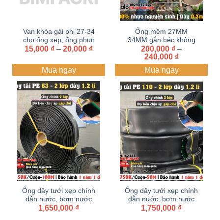
Van khóa gài phi 27-34
Ống mềm 27MM
cho ống xep, ống phun
34MM gắn béc không
Khoảng
15,000
₫
mưa
–
20,000
₫
đục lỗ BIMI AGRI | dây
200,000
₫
–
giá:
Khoảng
240,000
₫
tưới xẹp, ống dẹp (
từ
giá:
Cuộn 100 mét)
Mua ngay
Mua ngay
15,000 ₫
từ
đến
200,000 ₫
20,000 ₫
đến
240,000 ₫
Ống dây tưới xẹp chính
Ống dây tưới xẹp chính
dẫn nước, bơm nước
dẫn nước, bơm nước
60 – 63 Dây dẫn tưới
1,650,000
₫
110 Dây dẫn tưới PE ,
1,750,000
₫
PE , Ống 2 lớp dày 1.2
Ống mềm dẫn nước,