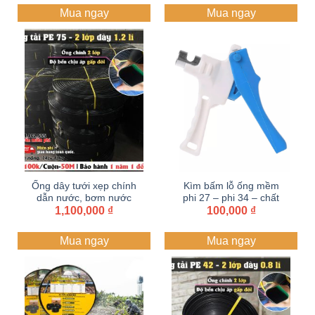
li PE mềm dẫn nước,
ống tải nước| 2 lớp dày
Mua ngay
Mua ngay
ống tải nước cuộn 100
1.2 li cuộn 50 mét.
mét
Ống dây tưới xẹp chính
Kìm bấm lỗ ống mềm
dẫn nước, bơm nước
phi 27 – phi 34 – chất
75 Dây dẫn tưới PE ,
1,100,000
₫
liệu nhựa cao cấp
100,000
₫
Ống 2 lớp dày 1.2 li PE
mềm dẫn nước, ống tải
Mua ngay
Mua ngay
nước cuộn 50 mét.