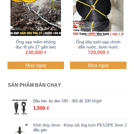
Ống xẹp mềm không
Ống dây tưới xẹp chính
đục lỗ phi 27 gắn béc
dẫn nước, bơm nước
dày 0.3mm cuộn 100
230,000
₫
42 Dây dẫn tưới PE ,
720,000
₫
mét, ống dẹp BIMI
Ống PE 2 lớp mềm dẫn
AGRI | Bảo hành 1
nước, ống tải nước
Mua ngay
Mua ngay
năm
cuộn 100 mét
SẢN PHẨM BÁN CHẠY
Đầu béc bọ đen 180 - 360 độ 100 lít/giờ
1,500
₫
Khởi thủy 6mm - Khớp nối ống tưới PE/LDPE 6mm 2
đầu gân