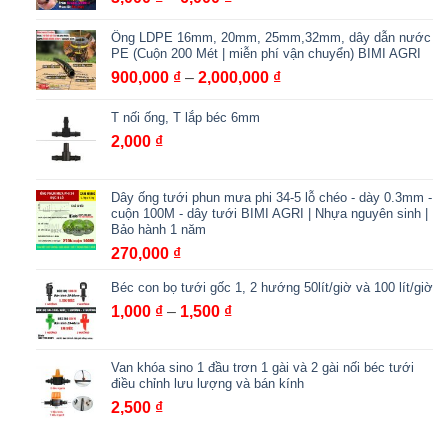
giá:
Ống LDPE 16mm, 20mm, 25mm,32mm, dây dẫn nước
từ
PE (Cuộn 200 Mét | miễn phí vận chuyển) BIMI AGRI
3,000 ₫
Khoảng
900,000
₫
–
2,000,000
₫
đến
giá:
6,000 ₫
T nối ống, T lắp béc 6mm
từ
900,000 ₫
2,000
₫
đến
2,000,000 ₫
Dây ống tưới phun mưa phi 34-5 lỗ chéo - dày 0.3mm -
cuộn 100M - dây tưới BIMI AGRI | Nhựa nguyên sinh |
Bảo hành 1 năm
270,000
₫
Béc con bọ tưới gốc 1, 2 hướng 50lít/giờ và 100 lít/giờ
Khoảng
1,000
₫
–
1,500
₫
giá:
từ
Van khóa sino 1 đầu trơn 1 gài và 2 gài nối béc tưới
1,000 ₫
điều chỉnh lưu lượng và bán kính
đến
2,500
₫
1,500 ₫