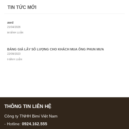
TIN TỨC MỚI
awd
21/04/2026
84 BÌNH LUẬN
BẢNG GIÁ LẤY SỐ LƯỢNG CHO KHÁCH MUA ỐNG PHUN MƯA
22/09/2023
9 BÌNH LUẬN
THÔNG TIN LIÊN HỆ
Công ty TNHH Bimi Việt Nam
- Hotline:
0924.162.555