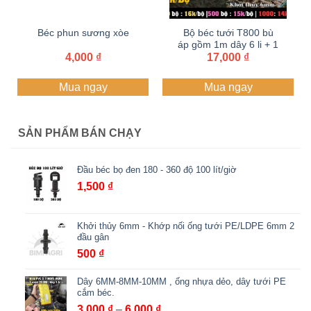
Béc phun sương xòe
Bộ béc tưới T800 bù
áp gồm 1m dây 6 li + 1
4,000
₫
17,000
cây cắm
₫
Mua ngay
Mua ngay
SẢN PHẨM BÁN CHẠY
Đầu béc bọ đen 180 - 360 độ 100 lít/giờ
1,500
₫
Khởi thủy 6mm - Khớp nối ống tưới PE/LDPE 6mm 2
đầu gân
500
₫
Dây 6MM-8MM-10MM , ống nhựa dẻo, dây tưới PE
cắm béc.
Khoảng
3,000
₫
–
6,000
₫