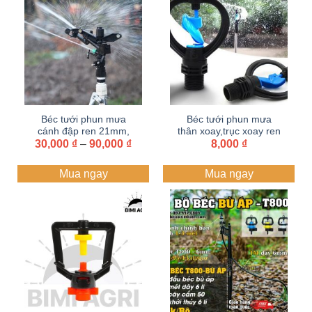
Béc tưới phun mưa
Béc tưới phun mưa
cánh đập ren 21mm,
thân xoay,trục xoay ren
Khoảng
30,000
27mm, 34mm xoay
₫
–
90,000
₫
ngoài 21 | Béc cánh
8,000
₫
giá:
360 độ
bướm
từ
Mua ngay
Mua ngay
30,000 ₫
đến
90,000 ₫