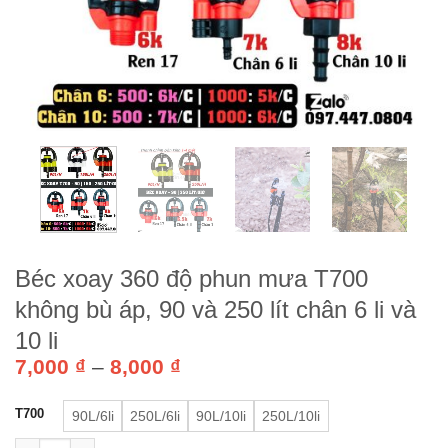
Béc xoay 360 độ phun mưa T700
không bù áp, 90 và 250 lít chân 6 li và
10 li
Khoảng
7,000
₫
–
8,000
₫
giá:
từ
T700
90L/6li
250L/6li
90L/10li
250L/10li
7,000 ₫