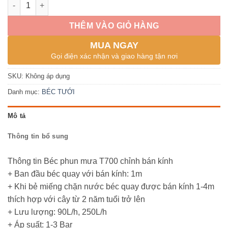
đến
Béc xoay 360 độ phun mưa T700 không bù áp, 90 và 250 lít chân 
8,000 ₫
THÊM VÀO GIỎ HÀNG
MUA NGAY
Gọi điện xác nhận và giao hàng tận nơi
SKU:
Không áp dụng
Danh mục:
BÉC TƯỚI
Mô tả
Thông tin bổ sung
Thông tin Béc phun mưa T700 chỉnh bán kính
+ Ban đầu béc quay với bán kính: 1m
+ Khi bẻ miếng chặn nước béc quay được bán kính 1-4m
thích hợp với cây từ 2 năm tuổi trở lên
+ Lưu lượng: 90L/h, 250L/h
+ Áp suất: 1-3 Bar