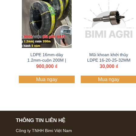
LDPE 16mm-dày
Mũi khoan khởi thủy
1.2mm-cuộn 200M |
LDPE 16-20-25-32MM
ống, dây tưới PE BIMI
lấy sỉ Zalo+hotline
900,000
₫
30,000
₫
AGRI | Bảo hành 5
097.447.0804
năm
Mua ngay
Mua ngay
THÔNG TIN LIÊN HỆ
Công ty TNHH Bimi Việt Nam