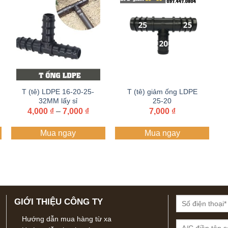
T (tê) LDPE 16-20-25-
T (tê) giảm ống LDPE
32MM lấy sỉ
25-20
Zalo+hotline
Khoảng
4,000
₫
–
7,000
₫
7,000
₫
giá:
097.447.0804
từ
Mua ngay
Mua ngay
4,000 ₫
đến
7,000 ₫
GIỚI THIỆU CÔNG TY
Hướng dẫn mua hàng từ xa