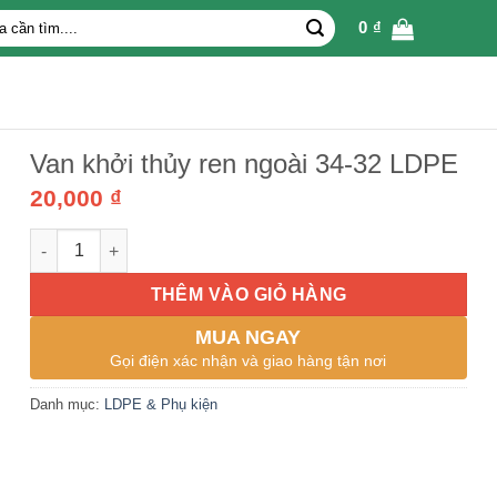
0
₫
Van khởi thủy ren ngoài 34-32 LDPE
20,000
₫
Van khởi thủy ren ngoài 34-32 LDPE số lượng
THÊM VÀO GIỎ HÀNG
MUA NGAY
Gọi điện xác nhận và giao hàng tận nơi
Danh mục:
LDPE & Phụ kiện