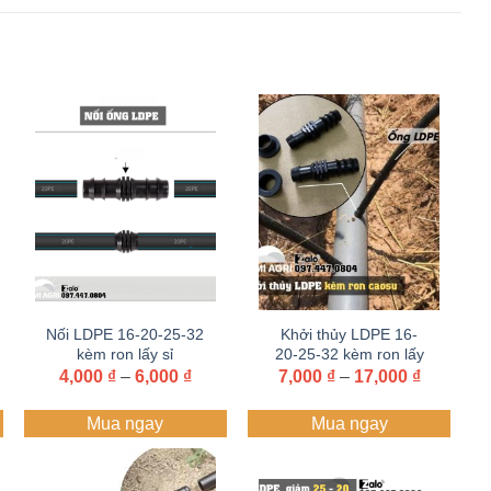
Nối LDPE 16-20-25-32
Khởi thủy LDPE 16-
kèm ron lấy sỉ
20-25-32 kèm ron lấy
Zalo+hotline
sỉ Zalo+hotline
ảng
Khoảng
Khoảng
4,000
₫
–
6,000
₫
7,000
₫
–
17,000
₫
giá:
giá:
097.447.0804
097.447.0804
từ
từ
Mua ngay
Mua ngay
0 ₫
4,000 ₫
7,000 ₫
đến
đến
0 ₫
6,000 ₫
17,000 ₫