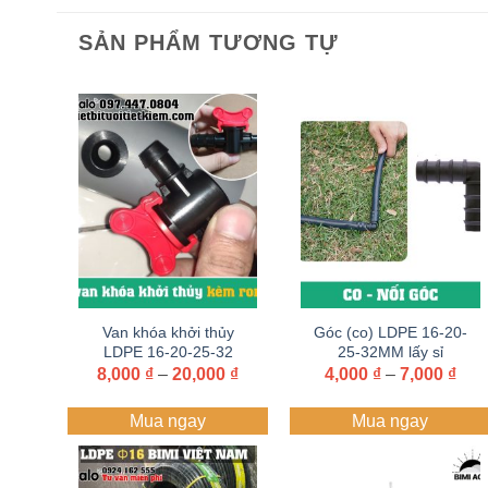
SẢN PHẨM TƯƠNG TỰ
Van khóa khởi thủy
Góc (co) LDPE 16-20-
LDPE 16-20-25-32
25-32MM lấy sỉ
kèm ron lấy sỉ
Zalo+hotline
Khoảng
Kho
8,000
₫
–
20,000
₫
4,000
₫
–
7,000
₫
giá:
giá:
Zalo+hotline
097.447.0804
từ
từ
097.447.0804
Mua ngay
Mua ngay
8,000 ₫
4,00
đến
đến
20,000 ₫
7,00