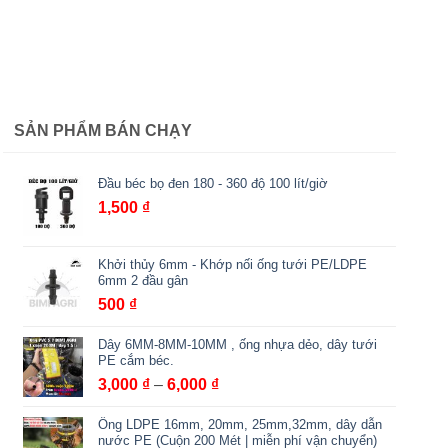
SẢN PHẨM BÁN CHẠY
Đầu béc bọ đen 180 - 360 độ 100 lít/giờ
1,500
₫
Khởi thủy 6mm - Khớp nối ống tưới PE/LDPE
6mm 2 đầu gân
500
₫
Dây 6MM-8MM-10MM , ống nhựa dẻo, dây tưới
PE cắm béc.
Khoảng
3,000
₫
–
6,000
₫
giá:
Ống LDPE 16mm, 20mm, 25mm,32mm, dây dẫn
từ
nước PE (Cuộn 200 Mét | miễn phí vận chuyển)
3,000 ₫