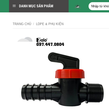
Bỏ
Tìm
DANH MỤC SẢN PHẨM
qua
kiếm:
nội
dung
TRANG CHỦ
/
LDPE & PHỤ KIỆN