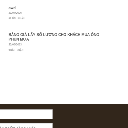
awd
21/04/2026
84 BÌNH LUẬN
BẢNG GIÁ LẤY SỐ LƯỢNG CHO KHÁCH MUA ỐNG
PHUN MƯA
22/09/2023
9 BÌNH LUẬN