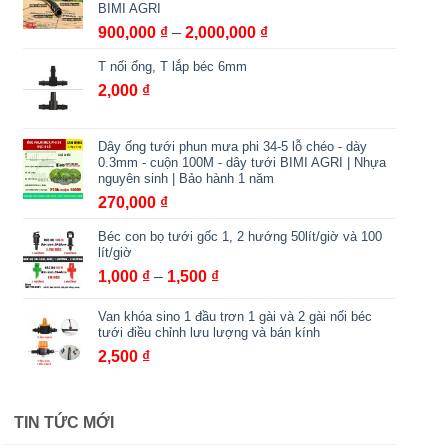
BIMI AGRI
đến
Khoảng
900,000
₫
–
2,000,000
₫
6,000 ₫
giá:
T nối ống, T lắp béc 6mm
từ
2,000
₫
900,000 ₫
đến
2,000,000 ₫
Dây ống tưới phun mưa phi 34-5 lỗ chéo - dày
0.3mm - cuộn 100M - dây tưới BIMI AGRI | Nhựa
nguyên sinh | Bảo hành 1 năm
270,000
₫
Béc con bọ tưới gốc 1, 2 hướng 50lít/giờ và 100
lít/giờ
Khoảng
1,000
₫
–
1,500
₫
giá:
Van khóa sino 1 đầu trơn 1 gài và 2 gài nối béc
từ
tưới điều chỉnh lưu lượng và bán kính
1,000 ₫
2,500
₫
đến
1,500 ₫
TIN TỨC MỚI